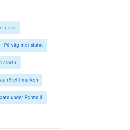
ellpoint
På väg mot slutet
n starta
sta röret i marken
bete under Rönne å