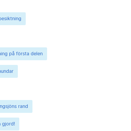
besiktning
ning på första delen
hundar
ingsjöns rand
 gjord!