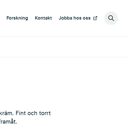
Forskning
Kontakt
Jobba hos oss
Sök
på
webbp
räm. Fint och torrt
framåt.