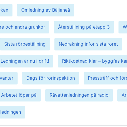
skan
Omledning av Bäljaneå
are och andra grunkor
Återställning på etapp 3
W
Sista rörbeställning
Nedräkning inför sista röret
Ledningen är nu i drift!
Riktkostnad klar – byggfas ka
 väntar
Dags för rörinspektion
Pressträff och för
Arbetet löper på
Råvattenledningen på radio
Ar
nledningen