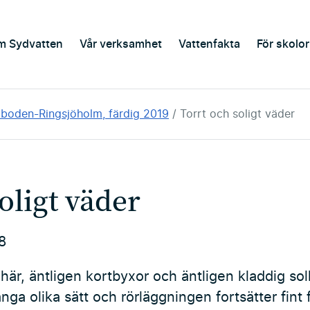
m Sydvatten
Vår verksamhet
Vattenfakta
För skolor
aboden-Ringsjöholm, färdig 2019
Torrt och soligt väder
oligt väder
8
är, äntligen kortbyxor och äntligen kladdig solk
ånga olika sätt och rörläggningen fortsätter fint 