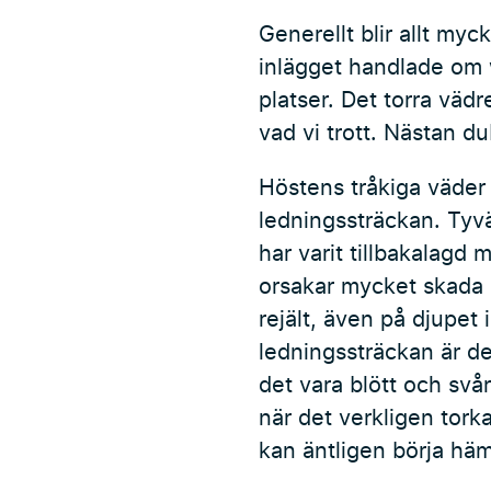
Generellt blir allt myc
inlägget handlade om w
platser. Det torra väd
vad vi trott. Nästan 
Höstens tråkiga väder
ledningssträckan. Tyvä
har varit tillbakalagd 
orsakar mycket skada o
rejält, även på djupet 
ledningssträckan är de
det vara blött och svå
när det verkligen torka
kan äntligen börja häm