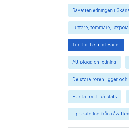
Råvattenledningen i Skån
Luftare, tömmare, utspol
Torrt och soligt väder
Att pigga en ledning
De stora rören ligger och
Första röret på plats
Uppdatering från råvatte