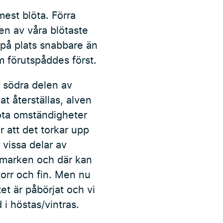
mest blöta. Förra
 en av våra blötaste
 på plats snabbare än
 förutspåddes först.
 södra delen av
t återställas, alven
blöta omständigheter
 att det torkar upp
å vissa delar av
i marken och där kan
torr och fin. Men nu
tet är påbörjat och vi
 i höstas/vintras.