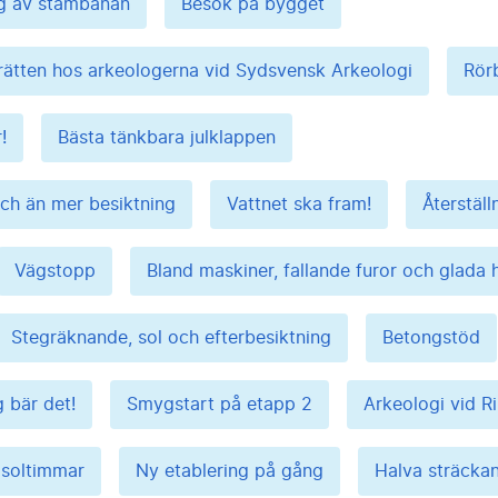
ng av stambanan
Besök på bygget
rätten hos arkeologerna vid Sydsvensk Arkeologi
Rör
!
Bästa tänkbara julklappen
och än mer besiktning
Vattnet ska fram!
Återställ
Vägstopp
Bland maskiner, fallande furor och glada 
Stegräknande, sol och efterbesiktning
Betongstöd
 bär det!
Smygstart på etapp 2
Arkeologi vid R
 soltimmar
Ny etablering på gång
Halva sträckan