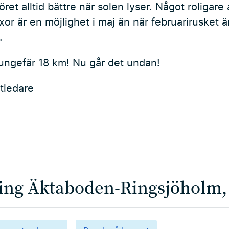
ret alltid bättre när solen lyser. Något roligare a
xor är en möjlighet i maj än när februarirusket 
.
t ungefär 18 km! Nu går det undan!
ktledare
ing Äktaboden-Ringsjöholm, 