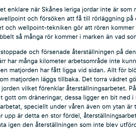
ket enklare när Skånes leriga jordar inte är som 
ellpoint och försöken att få till rörläggning på
ret och wellpoint-tekniken gör att rören kommer
dubbelt så många rör kommer i marken än vad som
 stoppade och försenade återställningen på den
rr har många kilometer arbetsområde inte kunna
men matjorden har fått ligga vid sidan. Allt för 
m matjorden läggs tillbaka. Det torra vädret gör
i jorden vilket förenklar återställningsarbetet. P
t gott om dräneringar, dessa ligger en bit ned 
rarbetat, speciellt under våren även om ytan är 
r upp är detta en stor fördel, återställningsarbe
ta igen den återställningen som inte blev utförd