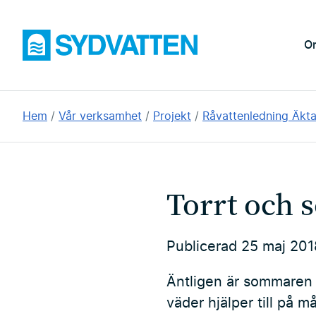
Hoppa
till
Sydvatten
O
huvudinnehållet
Du
Hem
Vår verksamhet
Projekt
Råvattenledning Äkt
är
här:
Torrt och s
Publicerad
25 maj 201
Äntligen är sommaren h
väder hjälper till på m