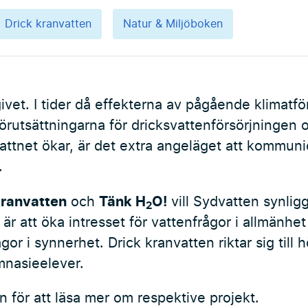
Drick kranvatten
Natur & Miljöboken
givet. I tider då effekterna av pågående klimatf
 förutsättningarna för dricksvattenförsörjningen 
ttnet ökar, är det extra angeläget att kommuni
.
kranvatten
Tänk H
O!
och
vill Sydvatten synlig
2
är att öka intresset för vattenfrågor i allmänhet
gor i synnerhet. Drick kranvatten riktar sig till
mnasieelever.
n för att läsa mer om respektive projekt.