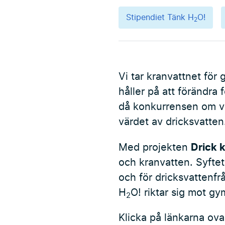
Stipendiet Tänk H
O!
2
Vi tar kranvattnet för 
håller på att förändra
då konkurrensen om va
värdet av dricksvatten
Drick 
Med projekten
och kranvatten. Syftet 
och för dricksvattenfrå
H
O! riktar sig mot gy
2
Klicka på länkarna ova