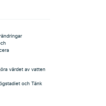
örändringar
och
cera
göra värdet av vatten
 högstadiet och Tänk