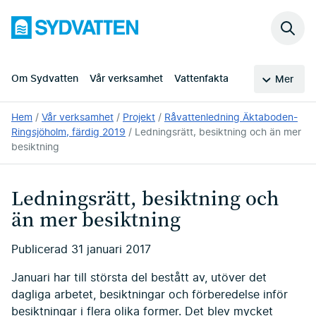
Hoppa
Sydvatten
till
Sök
huvudinnehållet
på
webb
Om Sydvatten
Vår verksamhet
Vattenfakta
Mer
Du
Hem
Vår verksamhet
Projekt
Råvattenledning Äktaboden-
är
Ringsjöholm, färdig 2019
Ledningsrätt, besiktning och än mer
här:
besiktning
Ledningsrätt, besiktning och
än mer besiktning
Publicerad
31 januari 2017
Januari har till största del bestått av, utöver det
dagliga arbetet, besiktningar och förberedelse inför
besiktningar i flera olika former. Det blev mycket