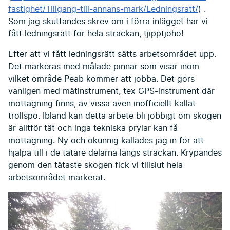
fastighet/Tillgang-till-annans-mark/Ledningsratt/
) .
Som jag skuttandes skrev om i förra inlägget har vi
fått ledningsrätt för hela sträckan, tjipptjoho!
Efter att vi fått ledningsrätt sätts arbetsområdet upp.
Det markeras med målade pinnar som visar inom
vilket område Peab kommer att jobba. Det görs
vanligen med mätinstrument, tex GPS-instrument där
mottagning finns, av vissa även inofficiellt kallat
trollspö. Ibland kan detta arbete bli jobbigt om skogen
är alltför tät och inga tekniska prylar kan få
mottagning. Ny och okunnig kallades jag in för att
hjälpa till i de tätare delarna längs sträckan. Krypandes
genom den tätaste skogen fick vi tillslut hela
arbetsområdet markerat.