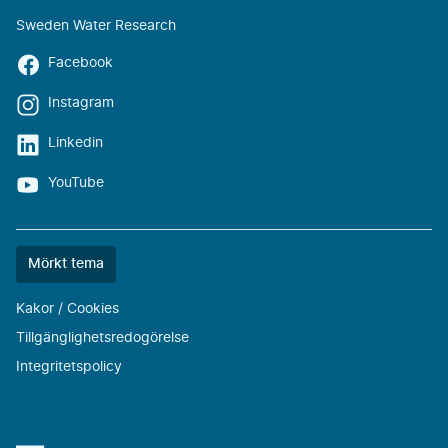
Sweden Water Research
Facebook
Instagram
Linkedin
YouTube
Färgtemat
Mörkt tema
är
nu
Kakor / Cookies
""
Tillgänglighetsredogörelse
Integritetspolicy