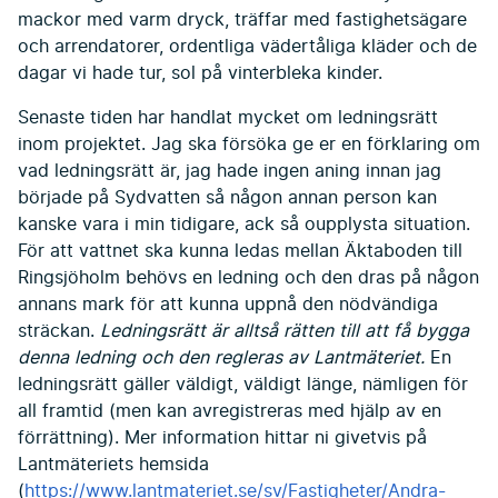
mackor med varm dryck, träffar med fastighetsägare
och arrendatorer, ordentliga vädertåliga kläder och de
dagar vi hade tur, sol på vinterbleka kinder.
Senaste tiden har handlat mycket om ledningsrätt
inom projektet. Jag ska försöka ge er en förklaring om
vad ledningsrätt är, jag hade ingen aning innan jag
började på Sydvatten så någon annan person kan
kanske vara i min tidigare, ack så oupplysta situation.
För att vattnet ska kunna ledas mellan Äktaboden till
Ringsjöholm behövs en ledning och den dras på någon
annans mark för att kunna uppnå den nödvändiga
sträckan.
Ledningsrätt är alltså rätten till att få bygga
denna ledning och den regleras av Lantmäteriet.
En
ledningsrätt gäller väldigt, väldigt länge, nämligen för
all framtid (men kan avregistreras med hjälp av en
förrättning). Mer information hittar ni givetvis på
Lantmäteriets hemsida
(
https://www.lantmateriet.se/sv/Fastigheter/Andra-