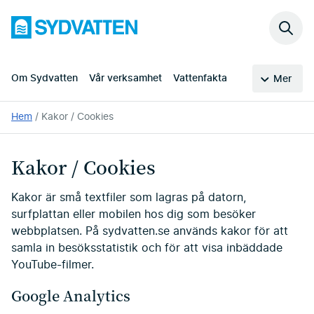
Hoppa
Sydvatten
till
Sök
huvudinnehållet
på
webb
Om Sydvatten
Vår verksamhet
Vattenfakta
Mer
Du
Hem
Kakor / Cookies
är
här:
Kakor / Cookies
Kakor är små textfiler som lagras på datorn,
surfplattan eller mobilen hos dig som besöker
webbplatsen. På sydvatten.se används kakor för att
samla in besöksstatistik och för att visa inbäddade
YouTube-filmer.
Google Analytics