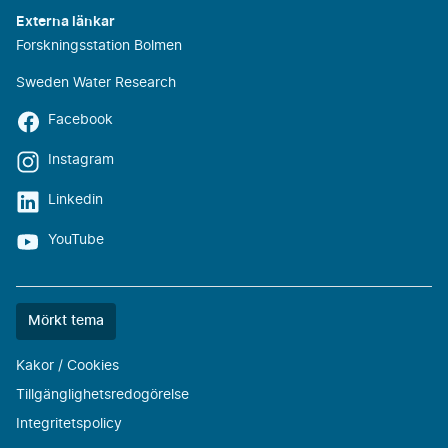
Externa länkar
Forskningsstation Bolmen
Sweden Water Research
Facebook
Instagram
Linkedin
YouTube
Färgtemat
Mörkt tema
är
nu
Kakor / Cookies
""
Tillgänglighetsredogörelse
Integritetspolicy