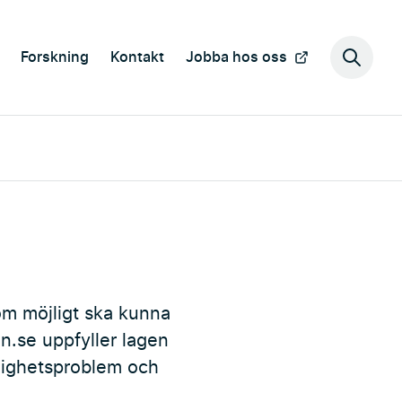
Forskning
Kontakt
Jobba hos oss
Sök
på
webbp
om möjligt ska kunna
n.se uppfyller lagen
nglighetsproblem och