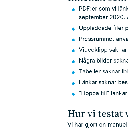
PDF:er som vi länk
september 2020. A
Uppladdade filer 
Pressrummet använd
Videoklipp saknar
Några bilder sakna
Tabeller saknar ib
Länkar saknar bes
“Hoppa till” länka
Hur vi testat
Vi har gjort en manue