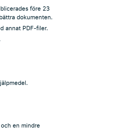
ublicerades före 23
rbättra dokumenten.
d annat PDF-filer.
.
hjälpmedel.
0 och en mindre