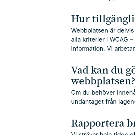
Hur tillgängl
Webbplatsen är delvis 
alla kriterier i WCAG
–
information. Vi arbeta
Vad kan du g
webbplatsen
Om du behöver innehåll
undantaget från lagen
Rapportera br
Vi strävar hela tiden 