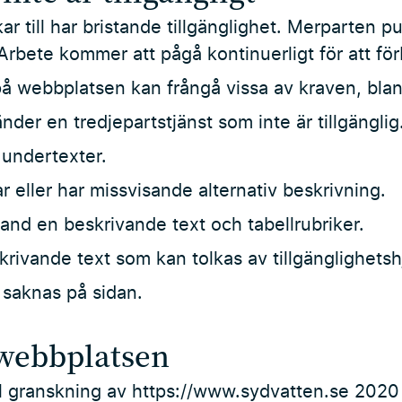
ar till har bristande tillgänglighet. Merparten p
rbete kommer att pågå kontinuerligt för att fö
på webbplatsen kan frångå vissa av kraven, blan
er en tredjepartstjänst som inte är tillgänglig
 undertexter.
r eller har missvisande alternativ beskrivning.
land en beskrivande text och tabellrubriker.
krivande text som kan tolkas av tillgänglighets
r saknas på sidan.
 webbplatsen
ll granskning av https://www.sydvatten.se 202