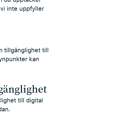
i inte uppfyller
tillgänglighet till
 synpunkter kan
gänglighet
het till digital
dan.