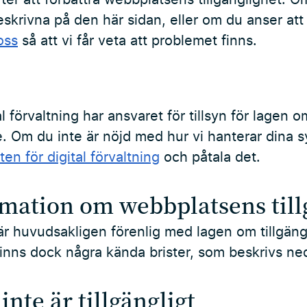
skrivna på den här sidan, eller om du anser att v
oss
så att vi får veta att problemet finns.
 förvaltning har ansvaret för tillsyn för lagen om 
ice. Om du inte är nöjd med hur vi hanterar dina
n för digital förvaltning
och påtala det.
rmation om webbplatsens till
 huvudsakligen förenlig med lagen om tillgänglig
 finns dock några kända brister, som beskrivs ne
nte är tillgängligt