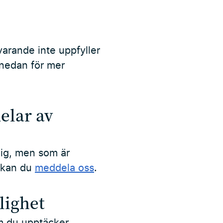
varande inte uppfyller
t nedan för mer
elar av
dig, men som är
, kan du
meddela oss
.
lighet
Om du upptäcker