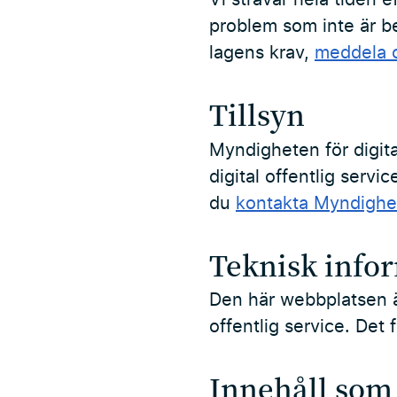
problem som inte är be
lagens krav,
meddela 
Tillsyn
Myndigheten för digital
digital offentlig serv
du
kontakta Myndighete
Teknisk info
Den här webbplatsen är
offentlig service. Det
Innehåll som i