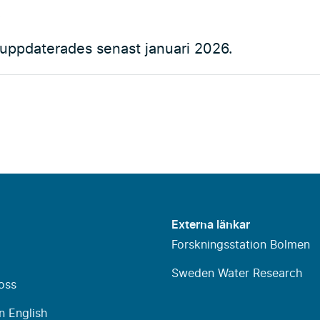
.
uppdaterades senast januari 2026.
Externa länkar
Forskningsstation Bolmen
Sweden Water Research
oss
n English