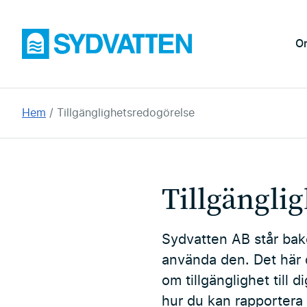
Hoppa
till
Sydvatten
O
huvudinnehållet
Du
Hem
Tillgänglighetsredogörelse
är
här:
Tillgängli
Sydvatten AB står bak
använda den. Det här 
om tillgänglighet till 
hur du kan rapportera b