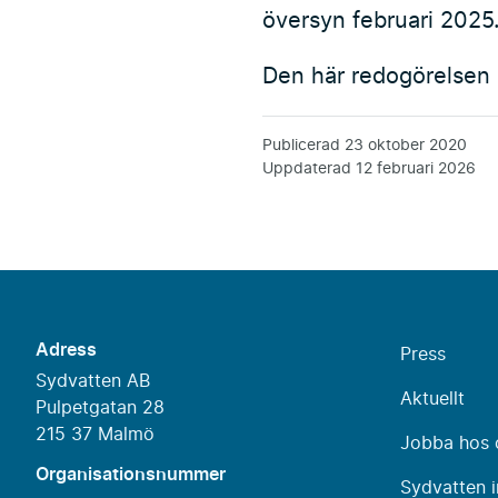
översyn februari 2025
Den här redogörelsen 
Publicerad
23 oktober 2020
Uppdaterad
12 februari 2026
Adress
Press
Sydvatten AB
Aktuellt
Pulpetgatan 28
215 37 Malmö
Jobba hos 
Organisationsnummer
Sydvatten i