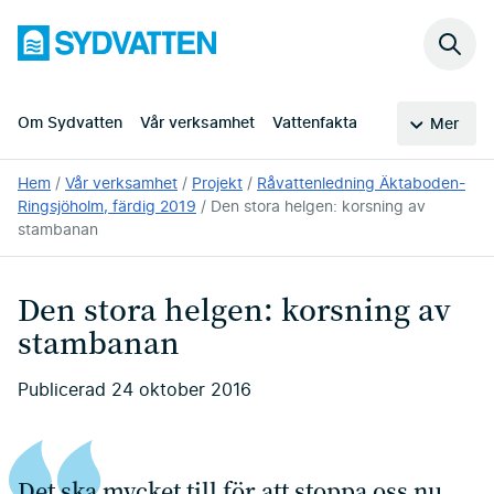
Hoppa
Sydvatten
till
Sök
huvudinnehållet
på
webb
Om Sydvatten
Vår verksamhet
Vattenfakta
Mer
Du
Hem
Vår verksamhet
Projekt
Råvattenledning Äktaboden-
är
Ringsjöholm, färdig 2019
Den stora helgen: korsning av
här:
stambanan
Den stora helgen: korsning av
stambanan
Publicerad 24 oktober 2016
Det ska mycket till för att stoppa oss nu,