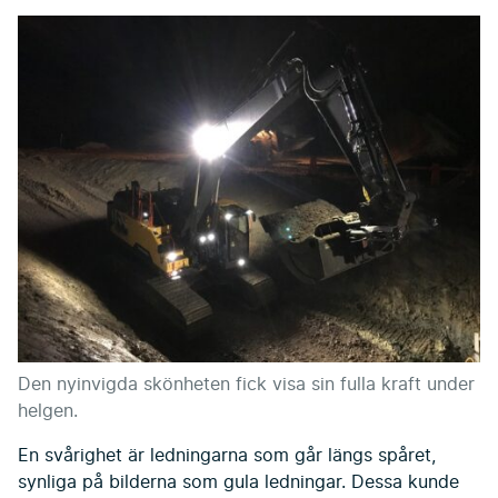
Den nyinvigda skönheten fick visa sin fulla kraft under
helgen.
En svårighet är ledningarna som går längs spåret,
synliga på bilderna som gula ledningar. Dessa kunde