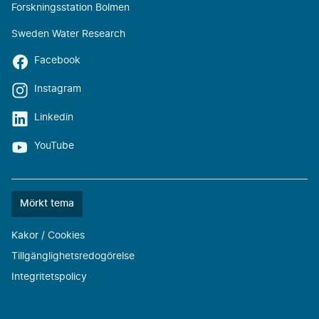
Forskningsstation Bolmen
Sweden Water Research
Facebook
Instagram
Linkedin
YouTube
Färgtemat
Mörkt tema
är
nu
Kakor / Cookies
""
Tillgänglighetsredogörelse
Integritetspolicy