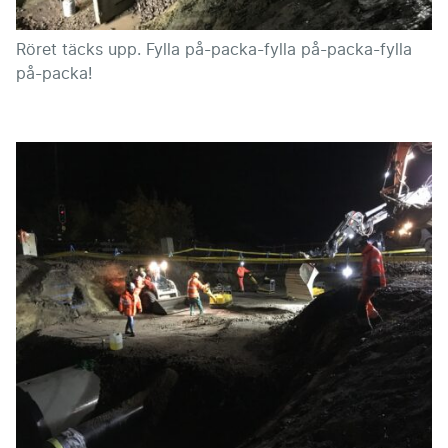
Röret täcks upp. Fylla på-packa-fylla på-packa-fylla
på-packa!