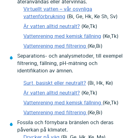
återanvändas eller återvinnas.
Virtuellt vatten – vår osynliga
vattenförbrukning
(Bi, Ge, Hk, Ke Sh, Sv)
Är vatten alltid neutralt?
(Ke,Tk)
Vattenrening med kemisk fällning
(Ke,Tk)
Vattenrening med filtrering
(Ke,Bi)
Separations- och analysmetoder, till exempel
filtrering, fällning, pH-mätning och
identifikation av ämnen.
Surt, basiskt eller neutralt?
(Bi, Hk, Ke)
Är vatten alltid neutralt?
(Ke,Tk)
Vattenrening med kemisk fällning
(Ke,Tk)
Vattenrening med filtrering
(Ke,Bi)
Fossila och förnybara bränslen och deras
påverkan på klimatet.
Drycker på väg
(Bi, Ge, Hk, Ke, Ma)