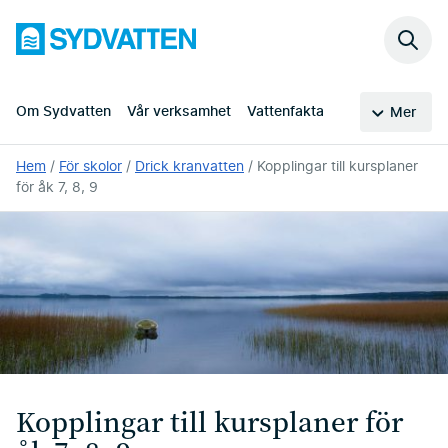
Hoppa
Sydvatten
till
Sök
huvudinnehållet
på
webb
Om Sydvatten
Vår verksamhet
Vattenfakta
Mer
Du
Hem
För skolor
Drick kranvatten
Kopplingar till kursplaner
är
för åk 7, 8, 9
här:
Kopplingar till kursplaner för