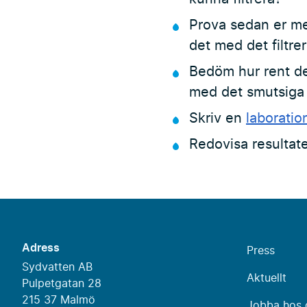
Prova sedan er met
det med det filtre
Bedöm hur rent det
med det smutsiga v
Skriv en
laboratio
Redovisa resultate
Adress
Press
Sydvatten AB
Aktuellt
Pulpetgatan 28
215 37 Malmö
Jobba hos 