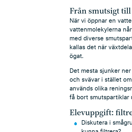
Från smutsigt till
När vi öppnar en vatt
vattenmolekylerna når
med diverse smutsparti
kallas det när växtdel
ögat.
Det mesta sjunker ner t
och svävar i stället om
används olika reningsm
få bort smutspartiklar 
Elevuppgift: filtr
Diskutera i smågru
kunna filtrera?