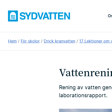
Hoppa
till
Sydvatten
O
huvudinnehållet
Du
Hem
För skolor
Drick kranvatten
17 Lektioner om 
är
här:
Vattenrenin
Rening av vatten geno
laborationsrapport.