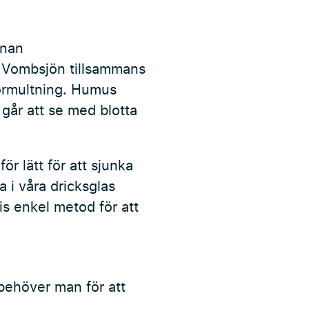
nnan
r Vombsjön tillsammans
förmultning. Humus
 går att se med blotta
ör lätt för att sjunka
a i våra dricksglas
is enkel metod för att
 behöver man för att