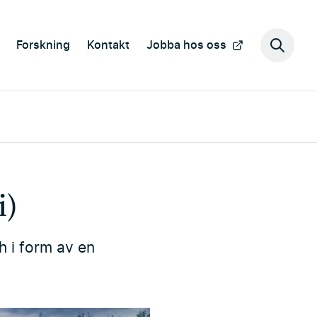
Forskning
Kontakt
Jobba hos oss
Sök
på
webbp
i)
h i form av en