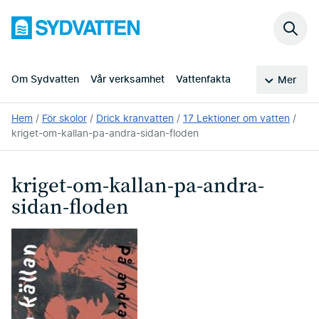
Hoppa
Sydvatten
till
Sök
huvudinnehållet
på
webb
Om Sydvatten
Vår verksamhet
Vattenfakta
Mer
Du
Hem
För skolor
Drick kranvatten
17 Lektioner om vatten
är
kriget-om-kallan-pa-andra-sidan-floden
här:
kriget-om-kallan-pa-andra-
sidan-floden