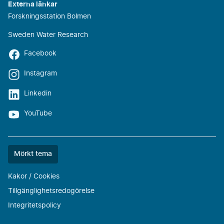
Externa länkar
Forskningsstation Bolmen
Sweden Water Research
Facebook
Instagram
Linkedin
YouTube
Färgtemat
Mörkt tema
är
nu
Kakor / Cookies
""
Tillgänglighetsredogörelse
Integritetspolicy