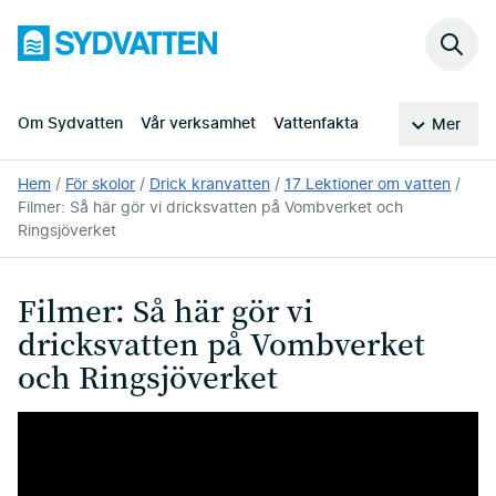
Hoppa
Sydvatten
till
Sök
huvudinnehållet
på
webb
Om Sydvatten
Vår verksamhet
Vattenfakta
Mer
Du
Hem
För skolor
Drick kranvatten
17 Lektioner om vatten
är
Filmer: Så här gör vi dricksvatten på Vombverket och
här:
Ringsjöverket
Filmer: Så här gör vi
dricksvatten på Vombverket
och Ringsjöverket