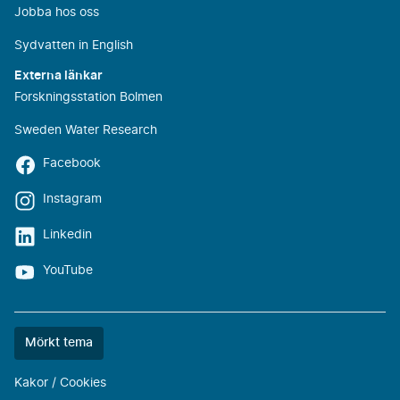
Jobba hos oss
Sydvatten in English
Externa länkar
Forskningsstation Bolmen
Sweden Water Research
Facebook
Instagram
Linkedin
YouTube
Färgtemat
Mörkt tema
är
nu
Kakor / Cookies
""