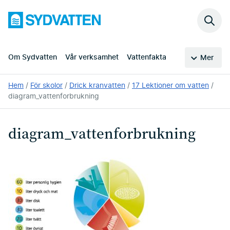
Hoppa
Sydvatten
till
Sök
huvudinnehållet
på
webb
Om Sydvatten
Vår verksamhet
Vattenfakta
Mer
Du
Hem
För skolor
Drick kranvatten
17 Lektioner om vatten
är
diagram_vattenforbrukning
här:
diagram_vattenforbrukning