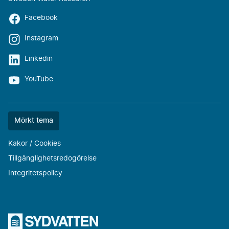
Facebook
Instagram
Linkedin
YouTube
Färgtemat
Mörkt tema
är
nu
Kakor / Cookies
""
Tillgänglighetsredogörelse
Integritetspolicy