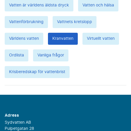
Vatten är världens äldsta dryck
Vatten och hälsa
Vattenförbrukning
Vattnets kretslopp
Världens vatten
Kranvatten
Virtuellt vatten
Ordlista
Vanliga frågor
Krisberedskap för vattenbrist
Adress
Sydvatten AB
Pulpetgatan 28