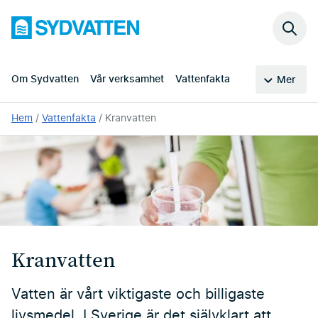
Hoppa
Sydvatten
till
Sök
huvudinnehållet
på
webb
Om Sydvatten
Vår verksamhet
Vattenfakta
Mer
Du
Hem
Vattenfakta
Kranvatten
är
här:
Kranvatten
Vatten är vårt viktigaste och billigaste
livsmedel. I Sverige är det självklart att