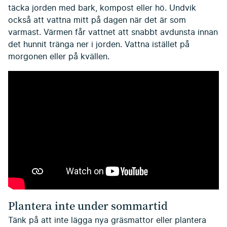
täcka jorden med bark, kompost eller hö. Undvik
också att vattna mitt på dagen när det är som
varmast. Värmen får vattnet att snabbt avdunsta innan
det hunnit tränga ner i jorden. Vattna istället på
morgonen eller på kvällen.
Plantera inte under sommartid
Tänk på att inte lägga nya gräsmattor eller plantera