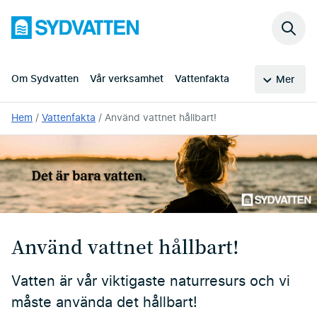
Hoppa
Sydvatten
till
Sök
huvudinnehållet
på
webb
Om Sydvatten
Vår verksamhet
Vattenfakta
Mer
Du
Hem
Vattenfakta
Använd vattnet hållbart!
är
här:
Använd vattnet hållbart!
Vatten är vår viktigaste naturresurs och vi
måste använda det hållbart!