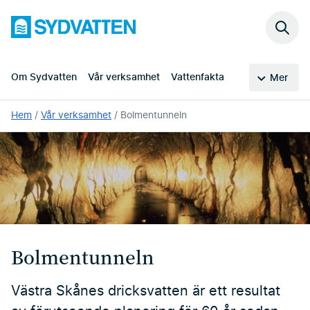
Hoppa
Sydvatten
till
Sök
huvudinnehållet
på
webb
Om Sydvatten
Vår verksamhet
Vattenfakta
Mer
Du
Hem
Vår verksamhet
Bolmentunneln
är
här:
Bolmentunneln
Västra Skånes dricksvatten är ett resultat