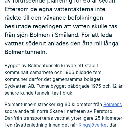
av förutseende planering för 60 år sedan.
Eftersom de egna vattentäkterna inte
räckte till den växande befolkningen
beslutade regeringen att vatten skulle tas
från sjön Bolmen i Småland. För att leda
vattnet söderut anlades den åtta mil långa
Bolmentunneln.
Bygget av Bolmentunneln krävde ett stabilt
kommunalt samarbete och 1966 bildade fem
kommuner därför det gemensamma bolaget
Sydvatten AB. Tunnelbygget påbörjade 1975 och 12 år
senare kunde tunneln tas i bruk.
Bolmentunneln sträcker sig 80 kilometer från
Bolmens
södra ände till norra Skåne i närheten av Perstorp.
Därifrån transporteras vattnet ytterligare 25 kilometer
i en råvattenledning innan det når
Ringsjöverket
där