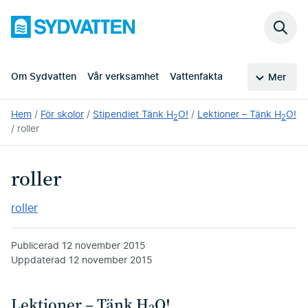
Hoppa
Sydvatten
till
Sök
huvudinnehållet
på
webb
Om Sydvatten
Vår verksamhet
Vattenfakta
Mer
Du
Hem
För skolor
Stipendiet Tänk H
O!
Lektioner – Tänk H
O!
2
2
är
roller
här:
roller
roller
Publicerad
12 november 2015
Uppdaterad
12 november 2015
Lektioner – Tänk H
O!
2