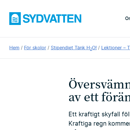
Hoppa
till
Sydvatten
O
huvudinnehållet
Du
Hem
För skolor
Stipendiet Tänk H
O!
Lektioner – 
2
är
här:
Översvämni
av ett förä
Ett kraftigt skyfall 
Kraftiga regn kommer 