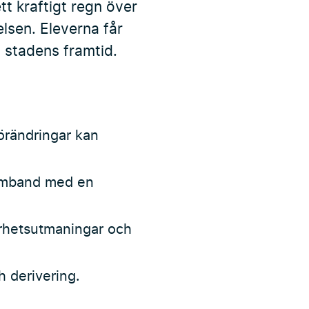
tt kraftigt regn över
lsen. Eleverna får
 stadens framtid.
förändringar kan
 samband med en
arhetsutmaningar och
h derivering.