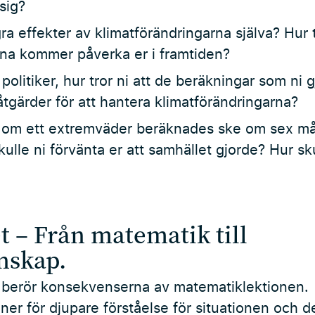
sig?
ra effekter av klimatförändringarna själva? Hur t
rna kommer påverka er i framtiden?
olitiker, hur tror ni att de beräkningar som ni g
åtgärder för att hantera klimatförändringarna?
a om ett extremväder beräknades ske om sex må
ulle ni förvänta er att samhället gjorde? Hur skull
et – Från matematik till
nskap.
h berör konsekvenserna av matematiklektionen. 
iner för djupare förståelse för situationen och 