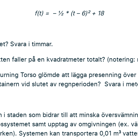
f(t) = – ½ * (t – 6)² + 18
et? Svara i timmar.
tten faller på en kvadratmeter totalt? (notering
Turning Torso glömde att lägga presenning över
ntainern vid slutet av regnperioden? Svara i met
m i staden som bidrar till att minska översvämni
pssystemet samt upptag av omgivningen (ex. v
rken). Systemen kan transportera 0,01 m³
vatt