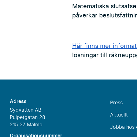
Matematiska slutsatser
påverkar beslutsfattni
Här finns mer informat
lösningar till räkneupp
Adress
Press
Sydvatten AB
Aktuellt
Pulpetgatan 28
215 37 Malmö
Jobba hos 
Organisationsnummer