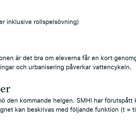
r inklusive rollspelsövning)
tionen är det bra om eleverna får en kort geno
ingar och urbanisering påverkar vattencykeln.
er
mö den kommande helgen. SMHI har förutspått k
net kan beskrivas med följande funktion (t = tid