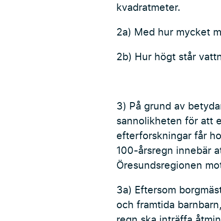
kvadratmeter.
2a) Med hur mycket m
2b) Hur högt står vatt
3) På grund av betyda
sannolikheten för att 
efterforskningar får h
100-årsregn innebär at
Öresundsregionen mots
3a) Eftersom borgmäst
och framtida barnbarn,
regn ska inträffa åtmi