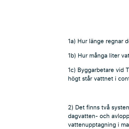
1a) Hur länge regnar d
1b) Hur många liter va
1c) Byggarbetare vid 
högt står vattnet i co
2) Det finns två syste
dagvatten- och avlop
vattenupptagning i ma