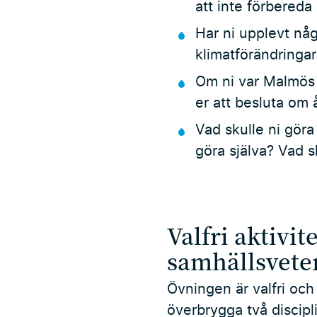
att inte förbereda 
Har ni upplevt någ
klimatförändringa
Om ni var Malmös p
er att besluta om 
Vad skulle ni gör
göra själva? Vad sk
Valfri aktivit
samhällsvete
Övningen är valfri oc
överbrygga två discipl