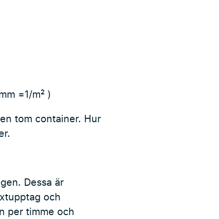
: mm =1/m² )
 en tom container. Hur
er.
ngen. Dessa är
äxtupptag och
en per timme och