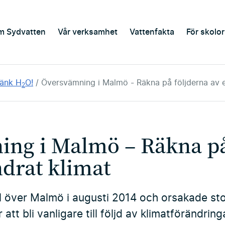
m Sydvatten
Vår verksamhet
Vattenfakta
För skolor
Tänk H
O!
Översvämning i Malmö - Räkna på följderna av e
2
ng i Malmö – Räkna på
ndrat klimat
föll över Malmö i augusti 2014 och orsakade s
att bli vanligare till följd av klimatförändrin