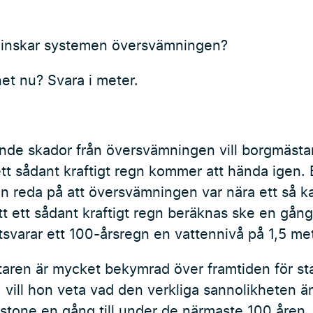
inskar systemen översvämningen?
net nu? Svara i meter.
nde skador från översvämningen vill borgmästa
ett sådant kraftigt regn kommer att hända igen. 
on reda på att översvämningen var nära ett så ka
t ett sådant kraftigt regn beräknas ske en gång 
varar ett 100-årsregn en vattennivå på 1,5 met
aren är mycket bekymrad över framtiden för s
 vill hon veta vad den verkliga sannolikheten är 
nstone en gång till under de närmaste 100 åren.