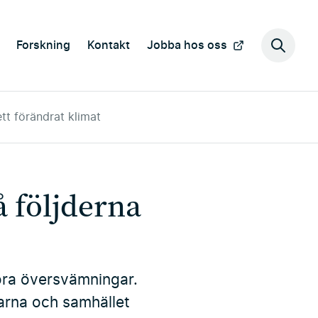
Forskning
Kontakt
Jobba hos oss
Sök
på
webbp
tt förändrat klimat
 följderna
tora översvämningar.
garna och samhället