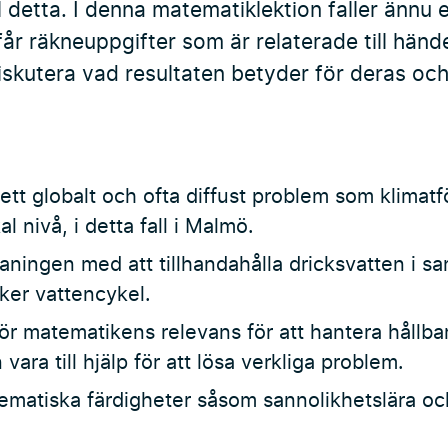
l detta. I denna matematiklektion faller ännu e
r räkneuppgifter som är relaterade till hände
iskutera vad resultaten betyder för deras och
 ett globalt och ofta diffust problem som klimat
al nivå, i detta fall i Malmö.
maningen med att tillhandahålla dricksvatten i
ker vattencykel.
för matematikens relevans för att hantera hållb
ara till hjälp för att lösa verkliga problem.
tematiska färdigheter såsom sannolikhetslära oc