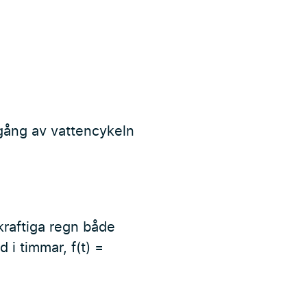
mgång av vattencykeln
raftiga regn både
 i timmar, f(t) =