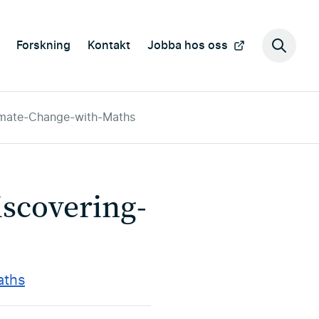
Forskning
Kontakt
Jobba hos oss
Sök
på
webbp
imate-Change-with-Maths
scovering-
aths