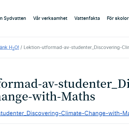
m Sydvatten
Vår verksamhet
Vattenfakta
För skolor
Tänk H
O!
Lektion-utformad-av-studenter_Discovering-Cl
2
formad-av-studenter_Di
hange-with-Maths
studenter_Discovering-Climate-Change-with-M