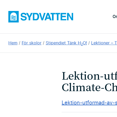
Hoppa
till
Sydvatten
O
huvudinnehållet
Du
Hem
För skolor
Stipendiet Tänk H
O!
Lektioner – 
2
är
här:
Lektion-ut
Climate-C
Lektion-utformad-av-