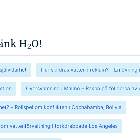
Tänk H
O!
2
självklarhet
Hur skildras vatten i reklam? – En övning 
mtion
Översvämning i Malmö – Räkna på följderna av e
ghet? – Rollspel om konflikten i Cochabamba, Bolivia
el om vattenförvaltning i torkdrabbade Los Angeles