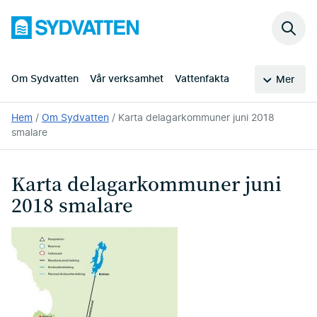
Hoppa
Sydvatten
till
Sök
huvudinnehållet
på
webb
Om Sydvatten
Vår verksamhet
Vattenfakta
Mer
Du
Hem
Om Sydvatten
Karta delagarkommuner juni 2018
är
smalare
här:
Karta delagarkommuner juni
2018 smalare