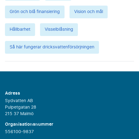
Grön och blå finansiering
Vision och mål
Hållbarhet
Visselblåsning
Så här fungerar dricksvattenförsörjningen
Adress
Sydvatten AB
Pulpetgatan 28
215 37 Malmö
Organisationsnummer
556100-9837