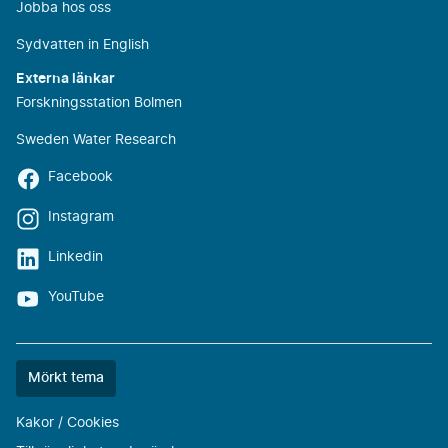
Jobba hos oss
Sydvatten in English
Externa länkar
Forskningsstation Bolmen
Sweden Water Research
Facebook
Instagram
Linkedin
YouTube
Färgtemat
Mörkt tema
är
nu
Kakor / Cookies
""