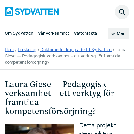
Hoppa
Sydvatten
till
Sök
huvudinnehållet
på
webb
Om Sydvatten
Vår verksamhet
Vattenfakta
Mer
Du
Hem
Forskning
Doktorander kopplade till Sydvatten
Laura
är
Giese — Pedagogisk verksamhet – ett verktyg för framtida
här:
kompetensförsörjning?
Laura Giese — Pedagogisk
verksamhet – ett verktyg för
framtida
kompetensförsörjning?
Detta projekt