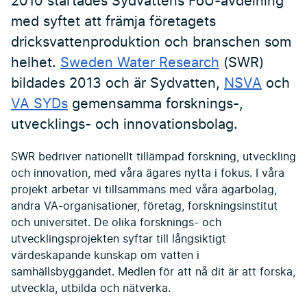
2010 startades Sydvattens FoU-avdelning
med syftet att främja företagets
dricksvattenproduktion och branschen som
helhet.
Sweden Water Research
(SWR)
bildades 2013 och är Sydvatten,
NSVA
och
VA SYDs
gemensamma forsknings-,
utvecklings- och innovationsbolag.
SWR bedriver nationellt tillämpad forskning, utveckling
och innovation, med våra ägares nytta i fokus. I våra
projekt arbetar vi tillsammans med våra ägarbolag,
andra VA-organisationer, företag, forskningsinstitut
och universitet. De olika forsknings- och
utvecklingsprojekten syftar till långsiktigt
värdeskapande kunskap om vatten i
samhällsbyggandet. Medlen för att nå dit är att forska,
utveckla, utbilda och nätverka.