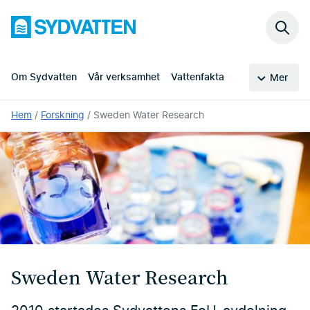
Hoppa
Sydvatten
till
Sök
huvudinnehållet
på
webb
Om Sydvatten
Vår verksamhet
Vattenfakta
Mer
Du
Hem
Forskning
Sweden Water Research
är
här:
Sweden Water Research