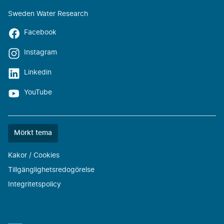
Sweden Water Research
Facebook
Instagram
Linkedin
YouTube
Färgtemat
Mörkt tema
är
nu
Kakor / Cookies
""
Tillgänglighetsredogörelse
Integritetspolicy