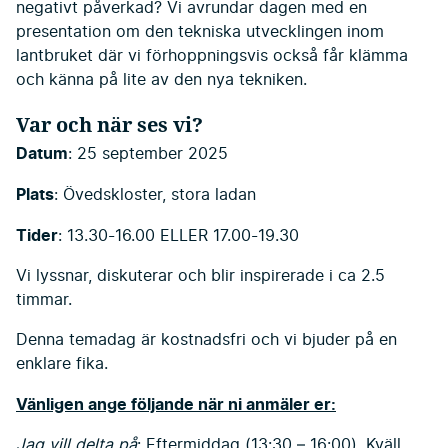
negativt påverkad? Vi avrundar dagen med en
presentation om den tekniska utvecklingen inom
lantbruket där vi förhoppningsvis också får klämma
och känna på lite av den nya tekniken.
Var och när ses vi?
Datum
: 25 september 2025
Plats
: Övedskloster, stora ladan
Tider
: 13.30-16.00 ELLER 17.00-19.30
Vi lyssnar, diskuterar och blir inspirerade i ca 2.5
timmar.
Denna temadag är kostnadsfri och vi bjuder på en
enklare fika.
Vänligen ange följande när ni anmäler er:
Jag vill delta på
: Eftermiddag (13:30 – 16:00), Kväll