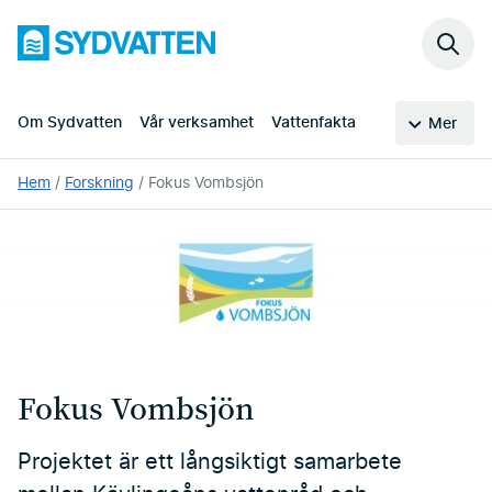
Hoppa
Sydvatten
till
Sök
huvudinnehållet
på
webb
Om Sydvatten
Vår verksamhet
Vattenfakta
Mer
Du
Hem
Forskning
Fokus Vombsjön
är
här:
Fokus Vombsjön
Projektet är ett långsiktigt samarbete