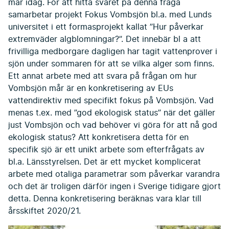
mår idag. För att hitta svaret på denna fråga
samarbetar projekt Fokus Vombsjön bl.a. med Lunds
universitet i ett formasprojekt kallat ”Hur påverkar
extremväder algblomningar?”. Det innebär bl a att
frivilliga medborgare dagligen har tagit vattenprover i
sjön under sommaren för att se vilka alger som finns.
Ett annat arbete med att svara på frågan om hur
Vombsjön mår är en konkretisering av EUs
vattendirektiv med specifikt fokus på Vombsjön. Vad
menas t.ex. med ”god ekologisk status” när det gäller
just Vombsjön och vad behöver vi göra för att nå god
ekologisk status? Att konkretisera detta för en
specifik sjö är ett unikt arbete som efterfrågats av
bl.a. Länsstyrelsen. Det är ett mycket komplicerat
arbete med otaliga parametrar som påverkar varandra
och det är troligen därför ingen i Sverige tidigare gjort
detta. Denna konkretisering beräknas vara klar till
årsskiftet 2020/21.