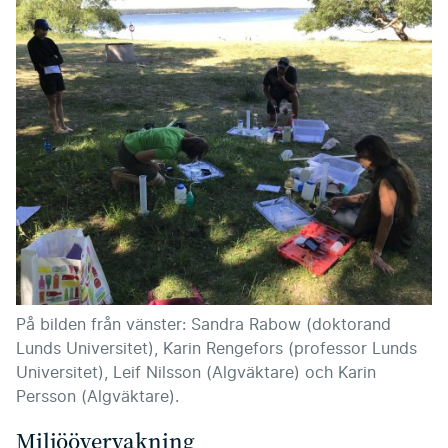
På bilden från vänster: Sandra Rabow (doktorand
Lunds Universitet), Karin Rengefors (professor Lunds
Universitet), Leif Nilsson (Algväktare) och Karin
Persson (Algväktare).
Miljöövervakning