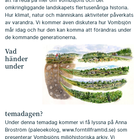
att få reda på mer om Vombsjöns och det
omkringliggande landskapets flertusenåriga historia.
Hur klimat, natur och människans aktiviteter påverkats
av varandra. Vi kommer även diskutera hur Vombsjön
mår idag och hur den kan komma att förändras under
de kommande generationerna.
Vad
händer
under
temadagen?
Under denna temadag kommer vi få lyssna på Anna
Broström (paleoekolog, www.forntillframtid.se) som
presenterar Vombsjöns miljöhistoriska arkiv. Vi