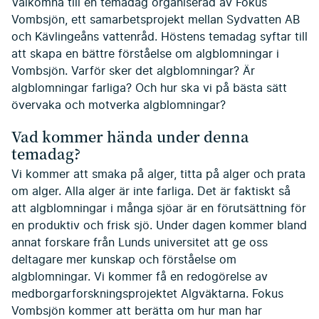
Välkomna till en temadag organiserad av Fokus
Vombsjön, ett samarbetsprojekt mellan Sydvatten AB
och Kävlingeåns vattenråd. Höstens temadag syftar till
att skapa en bättre förståelse om algblomningar i
Vombsjön. Varför sker det algblomningar? Är
algblomningar farliga? Och hur ska vi på bästa sätt
övervaka och motverka algblomningar?
Vad kommer hända under denna
temadag?
Vi kommer att smaka på alger, titta på alger och prata
om alger. Alla alger är inte farliga. Det är faktiskt så
att algblomningar i många sjöar är en förutsättning för
en produktiv och frisk sjö. Under dagen kommer bland
annat forskare från Lunds universitet att ge oss
deltagare mer kunskap och förståelse om
algblomningar. Vi kommer få en redogörelse av
medborgarforskningsprojektet Algväktarna. Fokus
Vombsjön kommer att berätta om hur man har