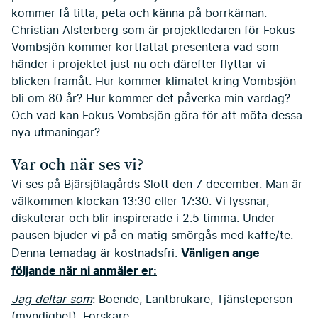
kommer få titta, peta och känna på borrkärnan.
Christian Alsterberg som är projektledaren för Fokus
Vombsjön kommer kortfattat presentera vad som
händer i projektet just nu och därefter flyttar vi
blicken framåt. Hur kommer klimatet kring Vombsjön
bli om 80 år? Hur kommer det påverka min vardag?
Och vad kan Fokus Vombsjön göra för att möta dessa
nya utmaningar?
Var och när ses vi?
Vi ses på Bjärsjölagårds Slott den 7 december. Man är
välkommen klockan 13:30 eller 17:30. Vi lyssnar,
diskuterar och blir inspirerade i 2.5 timma. Under
pausen bjuder vi på en matig smörgås med kaffe/te.
Vänligen ange
Denna temadag är kostnadsfri.
följande när ni anmäler er:
Jag deltar som
: Boende, Lantbrukare, Tjänsteperson
(myndighet), Forskare