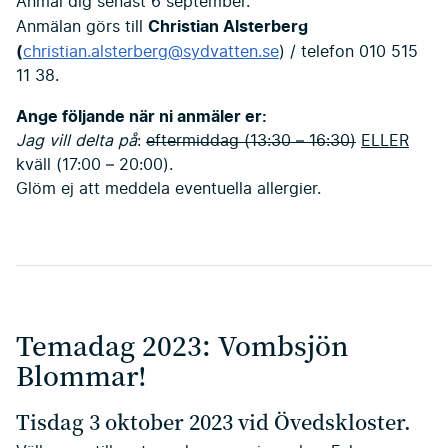
Anmäl dig senast 6 september.
Christian Alsterberg
Anmälan görs till
(
christian.alsterberg@sydvatten.se
) / telefon 010 515
11 38.
Ange följande när ni anmäler er:
Jag vill delta på
:
eftermiddag (13:30 – 16:30)
ELLER
kväll (17:00 – 20:00).
Glöm ej att meddela eventuella allergier.
Temadag 2023: Vombsjön
Blommar!
Tisdag 3 oktober 2023 vid Övedskloster.