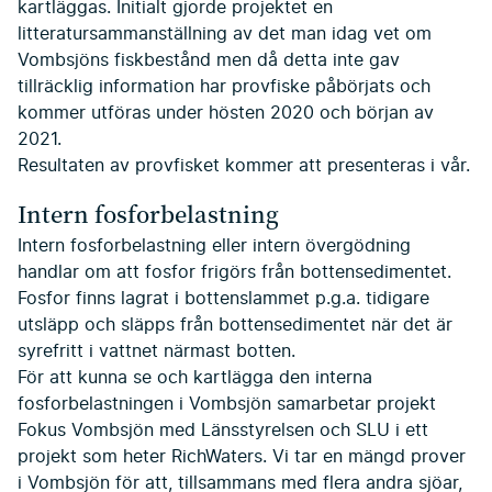
kartläggas. Initialt gjorde projektet en
litteratursammanställning av det man idag vet om
Vombsjöns fiskbestånd men då detta inte gav
tillräcklig information har provfiske påbörjats och
kommer utföras under hösten 2020 och början av
2021.
Resultaten av provfisket kommer att presenteras i vår.
Intern fosforbelastning
Intern fosforbelastning eller intern övergödning
handlar om att fosfor frigörs från bottensedimentet.
Fosfor finns lagrat i bottenslammet p.g.a. tidigare
utsläpp och släpps från bottensedimentet när det är
syrefritt i vattnet närmast botten.
För att kunna se och kartlägga den interna
fosforbelastningen i Vombsjön samarbetar projekt
Fokus Vombsjön med Länsstyrelsen och SLU i ett
projekt som heter RichWaters. Vi tar en mängd prover
i Vombsjön för att, tillsammans med flera andra sjöar,