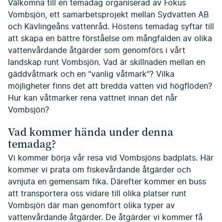
Välkomna till en temadag organiserad av Fokus
Vombsjön, ett samarbetsprojekt mellan Sydvatten AB
och Kävlingeåns vattenråd. Höstens temadag syftar till
att skapa en bättre förståelse om mångfalden av olika
vattenvårdande åtgärder som genomförs i vårt
landskap runt Vombsjön. Vad är skillnaden mellan en
gäddvåtmark och en ”vanlig våtmark”? Vilka
möjligheter finns det att bredda vatten vid högflöden?
Hur kan våtmarker rena vattnet innan det når
Vombsjön?
Vad kommer hända under denna
temadag?
Vi kommer börja vår resa vid Vombsjöns badplats. Här
kommer vi prata om fiskevårdande åtgärder och
avnjuta en gemensam fika. Därefter kommer en buss
att transportera oss vidare till olika platser runt
Vombsjön där man genomfört olika typer av
vattenvårdande åtgärder. De åtgärder vi kommer få