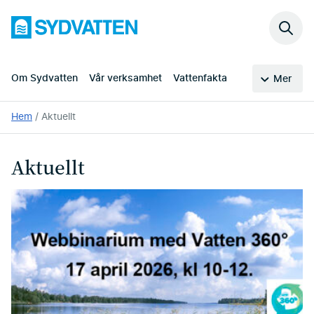
Hoppa
Sydvatten
till
Sök
huvudinnehållet
på
webb
Om Sydvatten
Vår verksamhet
Vattenfakta
Mer
Du
Hem
Aktuellt
är
här:
Aktuellt