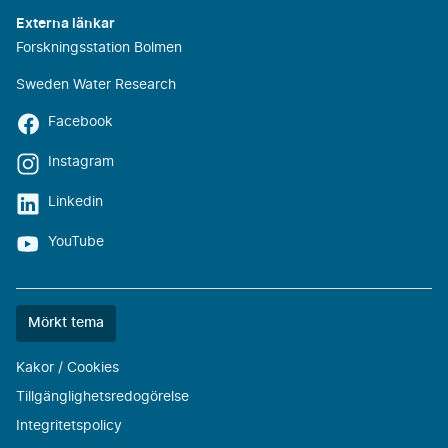
Externa länkar
Forskningsstation Bolmen
Sweden Water Research
Facebook
Instagram
Linkedin
YouTube
Färgtemat
Mörkt tema
är
nu
Kakor / Cookies
""
Tillgänglighetsredogörelse
Integritetspolicy