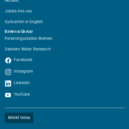
Aktuellt
Jobba hos oss
Sydvatten in English
Externa länkar
Forskningsstation Bolmen
Sweden Water Research
Facebook
Instagram
Linkedin
YouTube
Färgtemat
Mörkt tema
är
nu