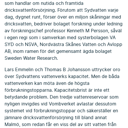
som handlar om nutida och framtida
dricksvattenförsörjning. Förutom att Sydvatten varje
dag, dygnet runt, förser över en miljon skåningar med
dricksvatten, bedriver bolaget forskning under ledning
av forskningschef professor Kenneth M Persson, såväl
i egen regi som i samverkan med systerbolagen VA
SYD och NSVA, Nordvästra Skånes Vatten och Avlopp
AB, inom ramen för det gemensamt ägda bolaget
Sweden Water Research.
Lars Emmelin och Thomas B Johansson uttrycker oro
över Sydvattens vattenverks kapacitet. Men de båda
vattenverken kan möta även de högsta
förbrukningstopparna. Kapacitetsbrist är inte ett
betydande problem. Den tredje vattenreservoar som
nyligen invigdes vid Vombverket avlastar dessutom
systemet vid förbrukningstoppar och säkerställer en
jämnare dricksvattenförsörjning till bland annat
Malmö, som redan får en viss del av sitt vatten från