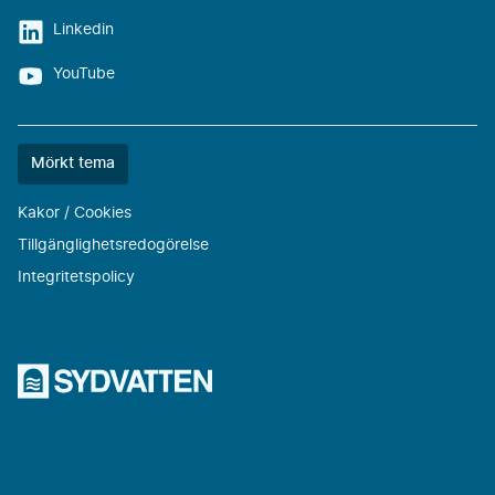
Linkedin
YouTube
Färgtemat
Mörkt tema
är
nu
Kakor / Cookies
""
Tillgänglighetsredogörelse
Integritetspolicy