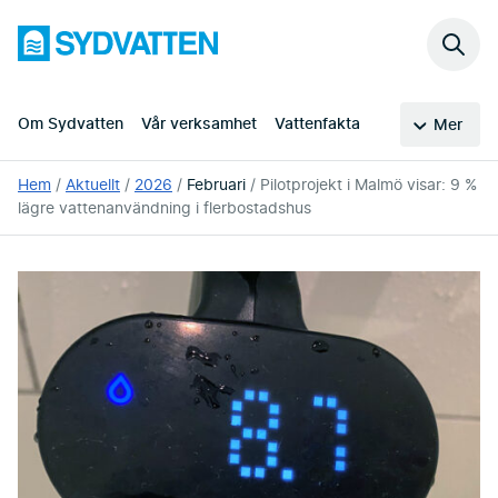
Hoppa
Sydvatten
till
Sök
huvudinnehållet
på
webb
Om Sydvatten
Vår verksamhet
Vattenfakta
Mer
Du
Hem
Aktuellt
2026
Februari
Pilotprojekt i Malmö visar: 9 %
är
lägre vattenanvändning i flerbostadshus
här: