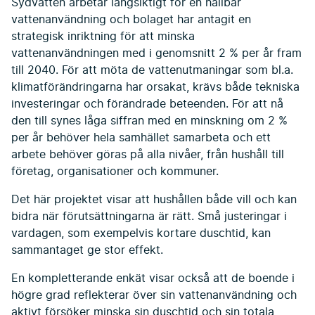
Sydvatten arbetar långsiktigt för en hållbar
vattenanvändning och bolaget har antagit en
strategisk inriktning för att minska
vattenanvändningen med i genomsnitt 2 % per år fram
till 2040. För att möta de vattenutmaningar som bl.a.
klimatförändringarna har orsakat, krävs både tekniska
investeringar och förändrade beteenden. För att nå
den till synes låga siffran med en minskning om 2 %
per år behöver hela samhället samarbeta och ett
arbete behöver göras på alla nivåer, från hushåll till
företag, organisationer och kommuner.
Det här projektet visar att hushållen både vill och kan
bidra när förutsättningarna är rätt. Små justeringar i
vardagen, som exempelvis kortare duschtid, kan
sammantaget ge stor effekt.
En kompletterande enkät visar också att de boende i
högre grad reflekterar över sin vattenanvändning och
aktivt försöker minska sin duschtid och sin totala