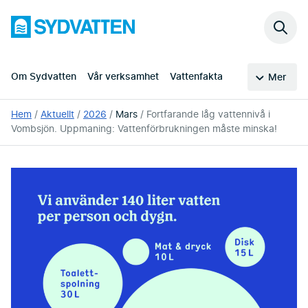
Hoppa
Sydvatten
till
Sök
huvudinnehållet
på
webb
Om Sydvatten
Vår verksamhet
Vattenfakta
Mer
Du
Hem
Aktuellt
2026
Mars
Fortfarande låg vattennivå i
är
Vombsjön. Uppmaning: Vattenförbrukningen måste minska!
här: