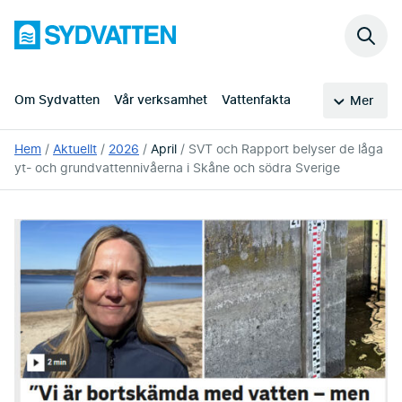
Hoppa
Sydvatten
till
Sök
huvudinnehållet
på
webb
Om Sydvatten
Vår verksamhet
Vattenfakta
Mer
Du
Hem
Aktuellt
2026
April
SVT och Rapport belyser de låga
är
yt- och grundvattennivåerna i Skåne och södra Sverige
här: