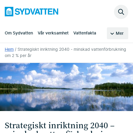
Hoppa
Sydvatten
till
Sök
huvudinnehållet
på
webb
Om Sydvatten
Vår verksamhet
Vattenfakta
Mer
Du
Hem
Strategiskt inriktning 2040 - minskad vattenförbrukning
är
om 2 % per år
här:
Strategiskt inriktning 2040 –