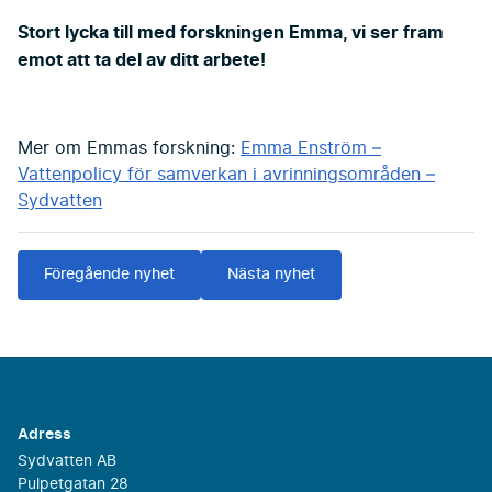
Stort lycka till med forskningen Emma, vi ser fram
emot att ta del av ditt arbete!
Mer om Emmas forskning:
Emma Enström –
Vattenpolicy för samverkan i avrinningsområden –
Sydvatten
Föregående nyhet
Nästa nyhet
Adress
Sydvatten AB
Pulpetgatan 28