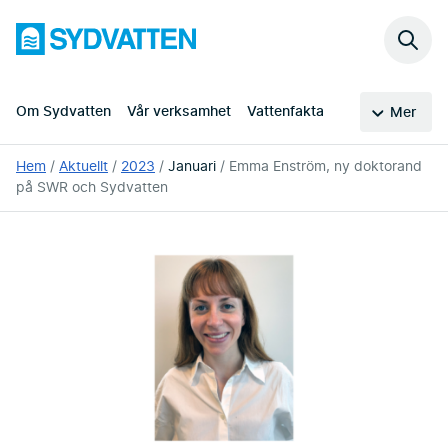
Hoppa
Sydvatten
till
Sök
huvudinnehållet
på
webb
Om Sydvatten
Vår verksamhet
Vattenfakta
Mer
Du
Hem
Aktuellt
2023
Januari
Emma Enström, ny doktorand
är
på SWR och Sydvatten
här: