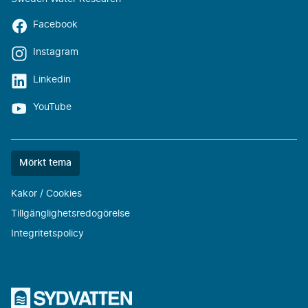
Facebook
Instagram
Linkedin
YouTube
Färgtemat
Mörkt tema
är
nu
Kakor / Cookies
""
Tillgänglighetsredogörelse
Integritetspolicy