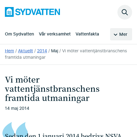
Hoppa
Sydvatten
till
Sök
huvudinnehållet
på
webb
Om Sydvatten
Vår verksamhet
Vattenfakta
Mer
Du
Hem
Aktuellt
2014
Maj
Vi möter vattentjänstbranschens
är
framtida utmaningar
här:
Vi möter
vattentjänstbranschens
framtida utmaningar
14 maj 2014
Sedan den 1 januari 2014 bedrivs NSVA,