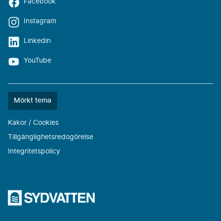
Facebook
Instagram
Linkedin
YouTube
Färgtemat
Mörkt tema
är
nu
Kakor / Cookies
""
Tillgänglighetsredogörelse
Integritetspolicy