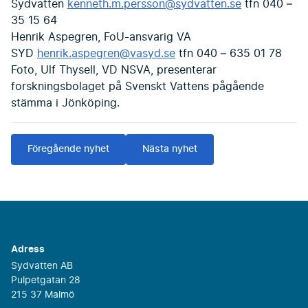
Sydvatten
kenneth.m.persson@sydvatten.se
tfn 040 –
35 15 64
Henrik Aspegren, FoU-ansvarig VA
SYD
henrik.aspegren@vasyd.se
tfn 040 – 635 01 78
Foto, Ulf Thysell, VD NSVA, presenterar
forskningsbolaget på Svenskt Vattens pågående
stämma i Jönköping.
Föregående nyhet
Nästa nyhet
Adress
Sydvatten AB
Pulpetgatan 28
215 37 Malmö