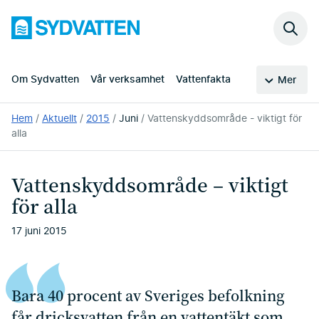
Hoppa
Sydvatten
till
Sök
huvudinnehållet
på
webb
Om Sydvatten
Vår verksamhet
Vattenfakta
Mer
Du
Hem
Aktuellt
2015
Juni
Vattenskyddsområde - viktigt för
är
alla
här:
Vattenskyddsområde – viktigt
för alla
17 juni 2015
Bara 40 procent av Sveri­ges befolkning
får dricks­vatten från en vattentäkt som