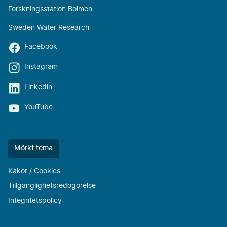
Forskningsstation Bolmen
Sweden Water Research
Facebook
Instagram
Linkedin
YouTube
Färgtemat
Mörkt tema
är
nu
Kakor / Cookies
""
Tillgänglighetsredogörelse
Integritetspolicy