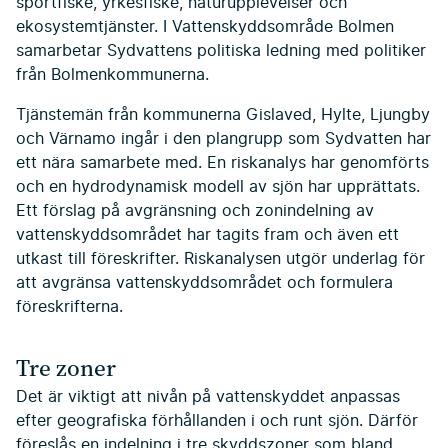
sportfiske, yrkesfiske, naturupplevelser och
ekosystemtjänster. I Vattenskydds­område Bolmen
samarbetar Sydvattens politiska ledning med politiker
från Bolmenkommunerna.
Tjänstemän från kommunerna Gisla­ved, Hylte, Ljungby
och Värnamo in­går i den plangrupp som Sydvatten har
ett nära samarbete med. En riskanalys har genomförts
och en hydrodynamisk modell av sjön har upprättats.
Ett för­slag på avgränsning och zonindelning av
vattenskyddsområdet har tagits fram och även ett
utkast till föreskrifter. Riskanalysen utgör underlag för
att avgränsa vattenskyddsområdet och formulera
föreskrifterna.
Tre zoner
Det är viktigt att nivån på vattenskyd­det anpassas
efter geografiska förhål­landen i och runt sjön. Därför
föreslås en indelning i tre skyddszoner som bland