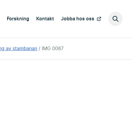
Forskning
Kontakt
Jobba hos oss
Sök
på
webbp
ing av stambanan
IMG 0087