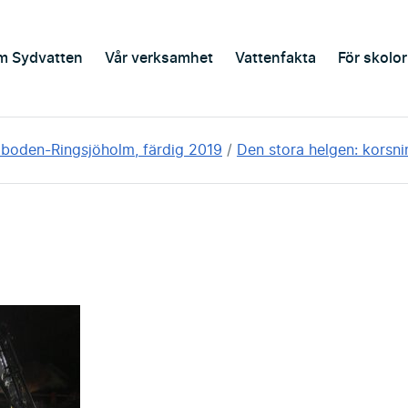
m Sydvatten
Vår verksamhet
Vattenfakta
För skolor
aboden-Ringsjöholm, färdig 2019
Den stora helgen: korsn