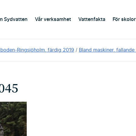
m Sydvatten
Vår verksamhet
Vattenfakta
För skolor
aboden-Ringsjöholm, färdig 2019
Bland maskiner, fallande
 045