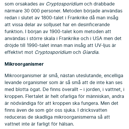
som orsakades av
Cryptosporidium
och drabbade
närmare 30 000 personer. Metoden började användas
redan i slutet av 1800-talet i Frankrike då man insåg
att vissa delar av solljuset har en desinficerande
funktion. I början av 1900-talet kom metoden att
användas i större skala i Frankrike och i USA men det
dröjde till 1990-talet innan man insåg att UV-ljus är
effektivt mot
Cryptosporidium
och
Giardia
.
Mikroorganismer
Mikroorganismer är små, nästan uteslutande, encelliga
levande organismer som är så små att de inte kan ses
med blotta ögat. De finns överallt – i jorden, i vattnet, i
kroppen. Flertalet är helt ofarliga för människan, andra
är nödvändiga för att kroppen ska fungera. Men det
finns även de som gör oss sjuka. I dricksvatten
reduceras de skadliga mikroorganismerna så att
vattnet inte är farligt för hälsan.