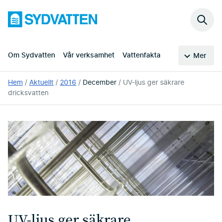
Hoppa
Sydvatten
till
Sök
huvudinnehållet
på
webb
Om Sydvatten
Vår verksamhet
Vattenfakta
Mer
Du
Hem
Aktuellt
2016
December
UV-ljus ger säkrare
är
dricksvatten
här:
UV-ljus ger säkrare