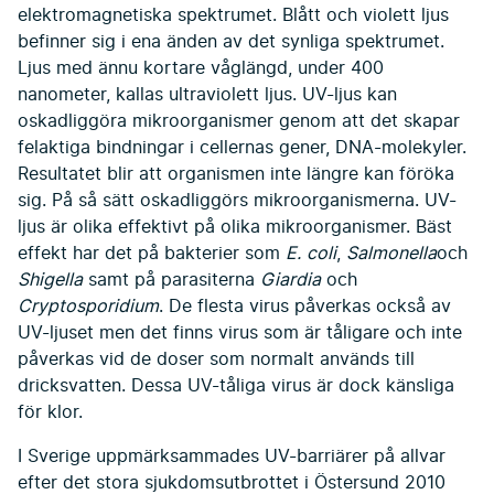
elektromagnetiska spektrumet. Blått och violett ljus
befinner sig i ena änden av det synliga spektrumet.
Ljus med ännu kortare våglängd, under 400
nanometer, kallas ultraviolett ljus. UV-ljus kan
oskadliggöra mikroorganismer genom att det skapar
felaktiga bindningar i cellernas gener, DNA-molekyler.
Resultatet blir att organismen inte längre kan föröka
sig. På så sätt oskadliggörs mikroorganismerna. UV-
ljus är olika effektivt på olika mikroorganismer. Bäst
effekt har det på bakterier som
E. coli
,
Salmonella
och
Shigella
samt på parasiterna
Giardia
och
Cryptosporidium
. De flesta virus påverkas också av
UV-ljuset men det finns virus som är tåligare och inte
påverkas vid de doser som normalt används till
dricksvatten. Dessa UV-tåliga virus är dock känsliga
för klor.
I Sverige uppmärksammades UV-barriärer på allvar
efter det stora sjukdomsutbrottet i Östersund 2010