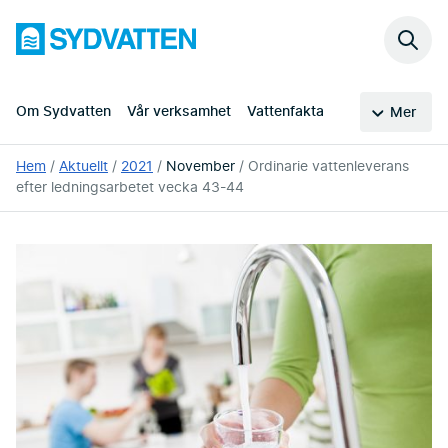
Hoppa
Sydvatten
till
Sök
huvudinnehållet
på
webb
Om Sydvatten
Vår verksamhet
Vattenfakta
Mer
Du
Hem
Aktuellt
2021
November
Ordinarie vattenleverans
är
efter ledningsarbetet vecka 43-44
här: