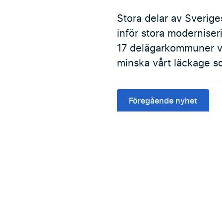
Stora delar av Sverig
inför stora modernise
17 delägarkommuner v
minska vårt läckage so
Föregående nyhet
Adress
Press
Sydvatten AB
Aktuellt
Pulpetgatan 28