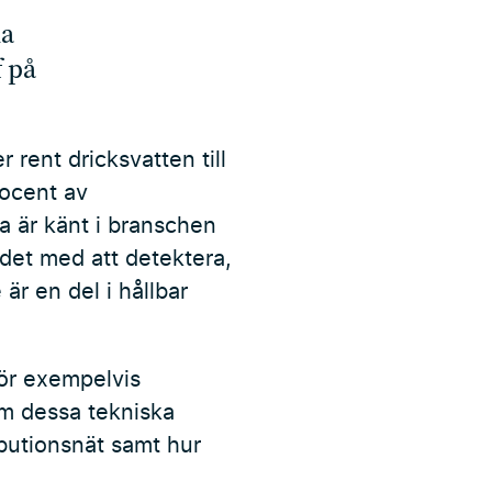
la
f på
 rent dricksvatten till
rocent av
a är känt i branschen
det med att detektera,
är en del i hållbar
för exempelvis
om dessa tekniska
ibutionsnät samt hur