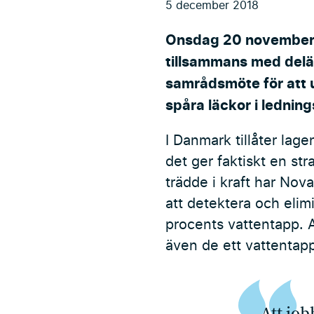
5 december 2018
Onsdag 20 november t
tillsammans med delä
samrådsmöte för att 
spåra läckor i ledning
I Danmark tillåter lag
det ger faktiskt en st
trädde i kraft har No
att detektera och elim
procents vattentapp. 
även de ett vattentap
Att job