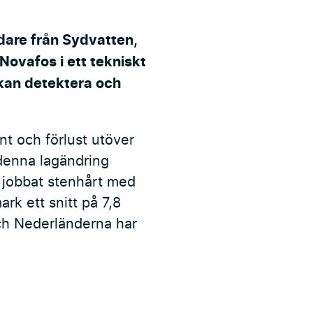
dare från Sydvatten,
vafos i ett tekniskt
kan detektera och
nt och förlust utöver
 denna lagändring
 jobbat stenhårt med
rk ett snitt på 7,8
ch Nederländerna har