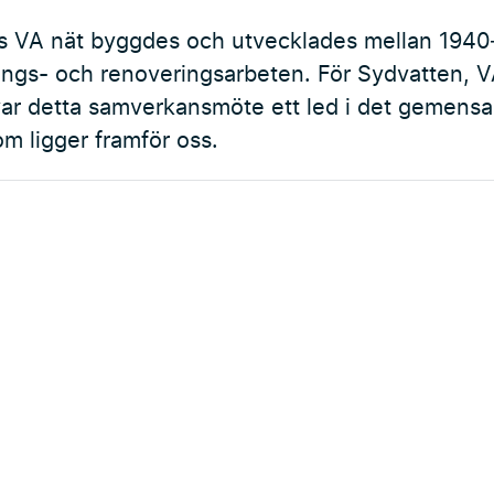
es VA nät byggdes och utvecklades mellan 194
rings- och renoveringsarbeten. För Sydvatten,
ar detta samverkansmöte ett led i det gemens
m ligger framför oss.
Externa länkar
Forskningsstation Bolmen