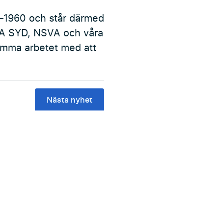
0–1960 och står därmed
 VA SYD, NSVA och våra
amma arbetet med att
Nästa nyhet
Facebook
Instagram