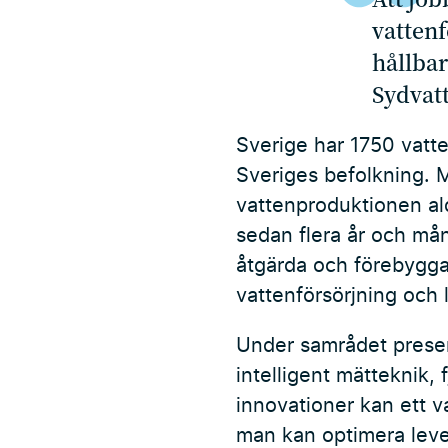
vattenf
hållba
Sydvat
Sverige har 1750 vatten
Sveriges befolkning. M
vattenproduktionen ald
sedan flera år och må
åtgärda och förebygga 
vattenförsörjning och 
Under samrådet present
intelligent mätteknik,
innovationer kan ett v
man kan optimera leve