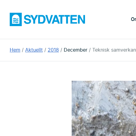
Hoppa
till
Sydvatten
O
huvudinnehållet
Du
Hem
Aktuellt
2018
December
Teknisk samverkan
är
här: