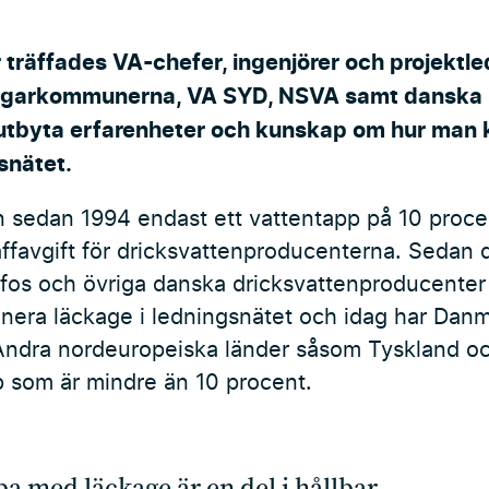
räffades VA-chefer, ingenjörer och projektle
garkommunerna, VA SYD, NSVA samt danska No
utbyta erfarenheter och kunskap om hur man 
snätet.
en sedan 1994 endast ett vattentapp på 10 proce
raffavgift för dricksvattenproducenterna. Sedan
vafos och övriga danska dricksvattenproducenter
inera läckage i ledningsnätet och idag har Danma
Andra nordeuropeiska länder såsom Tyskland o
p som är mindre än 10 procent.
ba med läckage är en del i hållbar