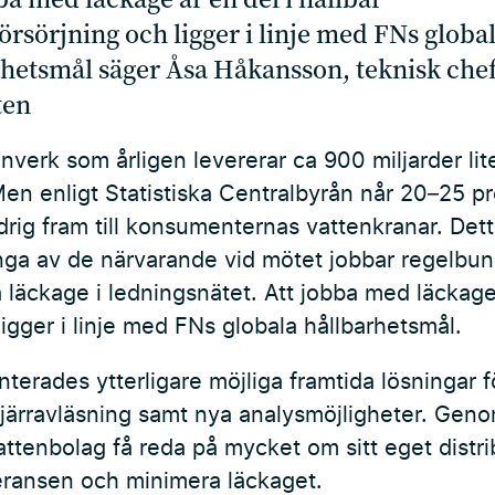
örsörjning och ligger i linje med FNs globa
rhetsmål säger Åsa Håkansson, teknisk che
ten
verk som årligen levererar ca 900 miljarder liter
en enligt Statistiska Centralbyrån når 20–25 p
rig fram till konsumenternas vattenkranar. Dett
nga av de närvarande vid mötet jobbar regelbun
läckage i ledningsnätet. Att jobba med läckage 
ligger i linje med FNs globala hållbarhetsmål.
erades ytterligare möjliga framtida lösningar 
 fjärravläsning samt nya analysmöjligheter. Gen
attenbolag få reda på mycket om sitt eget distr
ransen och minimera läckaget.