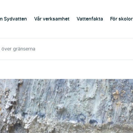
m Sydvatten
Vår verksamhet
Vattenfakta
För skolor
 över gränserna