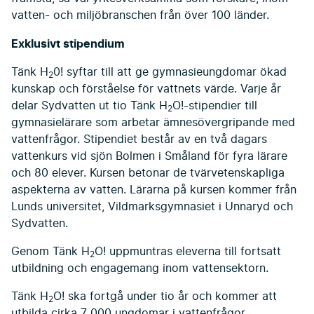
vatten- och miljöbranschen från över 100 länder.
Exklusivt stipendium
Tänk H
0! syftar till att ge gymnasieungdomar ökad
2
kunskap och förståelse för vattnets värde. Varje år
delar Sydvatten ut tio Tänk H
O!-stipendier till
2
gymnasielärare som arbetar ämnesövergripande med
vattenfrågor. Stipendiet består av en två dagars
vattenkurs vid sjön Bolmen i Småland för fyra lärare
och 80 elever. Kursen betonar de tvärvetenskapliga
aspekterna av vatten. Lärarna på kursen kommer från
Lunds universitet, Vildmarksgymnasiet i Unnaryd och
Sydvatten.
Genom Tänk H
O! uppmuntras eleverna till fortsatt
2
utbildning och engagemang inom vattensektorn.
Tänk H
O! ska fortgå under tio år och kommer att
2
utbilda cirka 7 000 ungdomar i vattenfrågor.