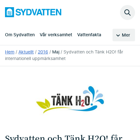
Hoppa
Sydvatten
till
Sök
huvudinnehållet
på
webb
Om Sydvatten
Vår verksamhet
Vattenfakta
Mer
Du
Hem
Aktuellt
2016
Maj
Sydvatten och Tänk H2O! får
är
internationell uppmärksamhet
här:
Sydvatten och Tänk H2O! får