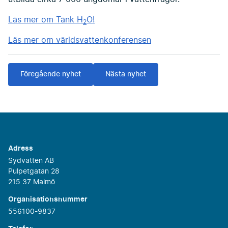
Läs mer om Tänk H
O!
2
Läs mer om världsvattenkonferensen
Föregående nyhet
Nästa nyhet
Adress
Sydvatten AB
Pulpetgatan 28
215 37 Malmö
Organisationsnummer
556100-9837