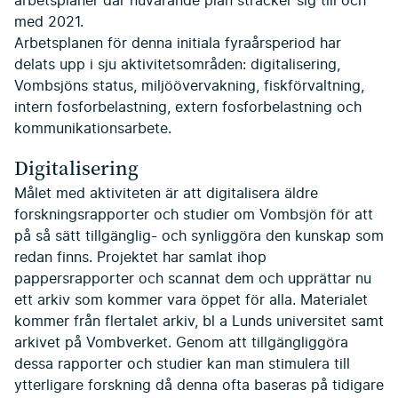
arbetsplaner där nuvarande plan sträcker sig till och
med 2021.
Arbetsplanen för denna initiala fyraårsperiod har
delats upp i sju aktivitetsområden: digitalisering,
Vombsjöns status, miljöövervakning, fiskförvaltning,
intern fosforbelastning, extern fosforbelastning och
kommunikationsarbete.
Digitalisering
Målet med aktiviteten är att digitalisera äldre
forskningsrapporter och studier om Vombsjön för att
på så sätt tillgänglig- och synliggöra den kunskap som
redan finns. Projektet har samlat ihop
pappersrapporter och scannat dem och upprättar nu
ett arkiv som kommer vara öppet för alla. Materialet
kommer från flertalet arkiv, bl a Lunds universitet samt
arkivet på Vombverket. Genom att tillgängliggöra
dessa rapporter och studier kan man stimulera till
ytterligare forskning då denna ofta baseras på tidigare