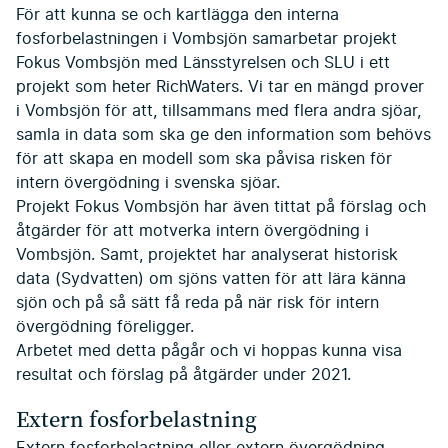
För att kunna se och kartlägga den interna
fosforbelastningen i Vombsjön samarbetar projekt
Fokus Vombsjön med Länsstyrelsen och SLU i ett
projekt som heter RichWaters. Vi tar en mängd prover
i Vombsjön för att, tillsammans med flera andra sjöar,
samla in data som ska ge den information som behövs
för att skapa en modell som ska påvisa risken för
intern övergödning i svenska sjöar.
Projekt Fokus Vombsjön har även tittat på förslag och
åtgärder för att motverka intern övergödning i
Vombsjön. Samt, projektet har analyserat historisk
data (Sydvatten) om sjöns vatten för att lära känna
sjön och på så sätt få reda på när risk för intern
övergödning föreligger.
Arbetet med detta pågår och vi hoppas kunna visa
resultat och förslag på åtgärder under 2021.
Extern fosforbelastning
Extern fosforbelastning eller extern övergödning