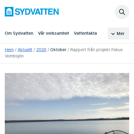
Hoppa
Sydvatten
till
Sök
huvudinnehållet
på
webb
Om Sydvatten
Vår verksamhet
Vattenfakta
Mer
Du
Hem
Aktuellt
2020
Oktober
Rapport från projekt Fokus
är
Vombsjön
här: