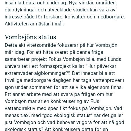
insamlad data och underlag. Nya vinklar, områden,
djupdykningar och utvecklade studier kan vara av
intresse både för forskare, konsulter och medborgare.
Aktiviteten är nästan i mål.
Vombsjöns status
Detta aktivitetsområde fokuserar på hur Vombsjön
mår idag. För att hitta svaret på denna fråga
samarbetar projekt Fokus Vombsjön bl.a. med Lunds
universitet i ett formasprojekt kallat ”Hur påverkar
extremväder algblomningar?”. Det innebär bl a att
frivilliga medborgare dagligen har tagit vattenprover i
sjön under sommaren för att se vilka alger som finns.
Ett annat arbete med att svara på frågan om hur
Vombsjön mår är en konkretisering av EUs
vattendirektiv med specifikt fokus på Vombsjön. Vad
menas t.ex. med ”god ekologisk status” när det gäller
just Vombsjön och vad behöver vi göra för att nå god
ekologisk status? Att konkretisera detta för en