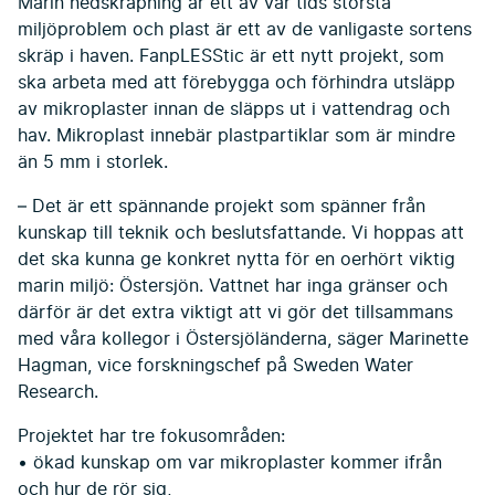
Marin nedskräpning är ett av vår tids största
miljöproblem och plast är ett av de vanligaste sortens
skräp i haven. FanpLESStic är ett nytt projekt, som
ska arbeta med att förebygga och förhindra utsläpp
av mikroplaster innan de släpps ut i vattendrag och
hav. Mikroplast innebär plastpartiklar som är mindre
än 5 mm i storlek.
– Det är ett spännande projekt som spänner från
kunskap till teknik och beslutsfattande. Vi hoppas att
det ska kunna ge konkret nytta för en oerhört viktig
marin miljö: Östersjön. Vattnet har inga gränser och
därför är det extra viktigt att vi gör det tillsammans
med våra kollegor i Östersjöländerna, säger Marinette
Hagman, vice forskningschef på Sweden Water
Research.
Projektet har tre fokusområden:
• ökad kunskap om var mikroplaster kommer ifrån
och hur de rör sig,