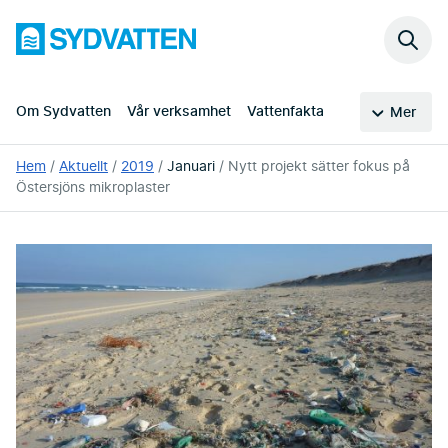
Hoppa
Sydvatten
till
Sök
huvudinnehållet
på
webb
Om Sydvatten
Vår verksamhet
Vattenfakta
Mer
Du
Hem
Aktuellt
2019
Januari
Nytt projekt sätter fokus på
är
Östersjöns mikroplaster
här: