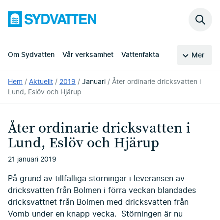
Hoppa
Sydvatten
till
Sök
huvudinnehållet
på
webb
Om Sydvatten
Vår verksamhet
Vattenfakta
Mer
Du
Hem
Aktuellt
2019
Januari
Åter ordinarie dricksvatten i
är
Lund, Eslöv och Hjärup
här:
Åter ordinarie dricksvatten i
Lund, Eslöv och Hjärup
21 januari 2019
På grund av tillfälliga störningar i leveransen av
dricksvatten från Bolmen i förra veckan blandades
dricksvattnet från Bolmen med dricksvatten från
Vomb under en knapp vecka. Störningen är nu