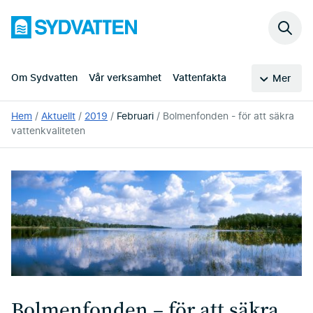
Hoppa
Sydvatten
till
Sök
huvudinnehållet
på
webb
Om Sydvatten
Vår verksamhet
Vattenfakta
Mer
Du
Hem
Aktuellt
2019
Februari
Bolmenfonden - för att säkra
är
vattenkvaliteten
här:
Bolmenfonden – för att säkra