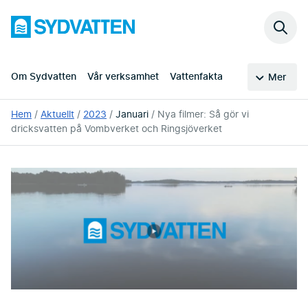
Hoppa
Sydvatten
till
Sök
huvudinnehållet
på
webb
Om Sydvatten
Vår verksamhet
Vattenfakta
Mer
Du
Hem
Aktuellt
2023
Januari
Nya filmer: Så gör vi
är
dricksvatten på Vombverket och Ringsjöverket
här: