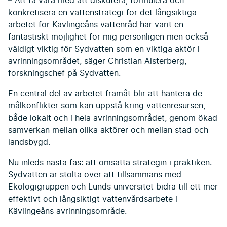
– Att få vara med att diskutera, formulera och
konkretisera en vattenstrategi för det långsiktiga
arbetet för Kävlingeåns vattenråd har varit en
fantastiskt möjlighet för mig personligen men också
väldigt viktig för Sydvatten som en viktiga aktör i
avrinningsområdet, säger Christian Alsterberg,
forskningschef på Sydvatten.
En central del av arbetet framåt blir att hantera de
målkonflikter som kan uppstå kring vattenresursen,
både lokalt och i hela avrinningsområdet, genom ökad
samverkan mellan olika aktörer och mellan stad och
landsbygd.
Nu inleds nästa fas: att omsätta strategin i praktiken.
Sydvatten är stolta över att tillsammans med
Ekologigruppen och Lunds universitet bidra till ett mer
effektivt och långsiktigt vattenvårdsarbete i
Kävlingeåns avrinningsområde.