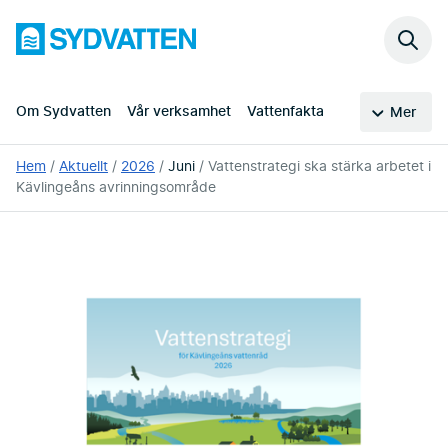
Hoppa
Sydvatten
till
Sök
huvudinnehållet
på
webb
Om Sydvatten
Vår verksamhet
Vattenfakta
Mer
Du
Hem
Aktuellt
2026
Juni
Vattenstrategi ska stärka arbetet i
är
Kävlingeåns avrinningsområde
här: