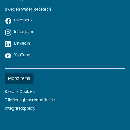
Sweden Water Research
Facebook
Instagram
Linkedin
YouTube
Färgtemat
Mörkt tema
är
nu
Kakor / Cookies
""
Tillgänglighetsredogörelse
Integritetspolicy