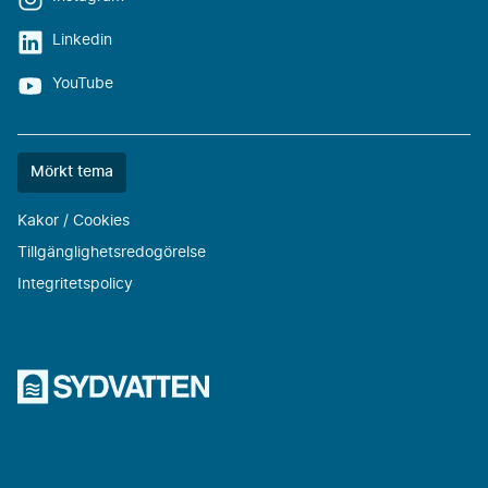
Linkedin
YouTube
Färgtemat
Mörkt tema
är
nu
Kakor / Cookies
""
Tillgänglighetsredogörelse
Integritetspolicy