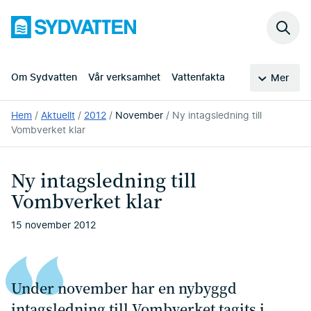
Hoppa
Sydvatten
till
Sök
huvudinnehållet
på
webb
Om Sydvatten
Vår verksamhet
Vattenfakta
Mer
Du
Hem
Aktuellt
2012
November
Ny intagsledning till
är
Vombverket klar
här:
Ny intagsledning till
Vombverket klar
15 november 2012
Under november har en nybyggd
intagsledning till Vombverket tagits i