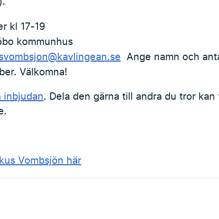
).
r kl 17-19
jöbo kommunhus
svombsjon@kavlingean.se
Ange namn och antal
ber. Välkomna!
å inbjudan
. Dela den gärna till andra du tror kan
e.
okus Vombsjön här