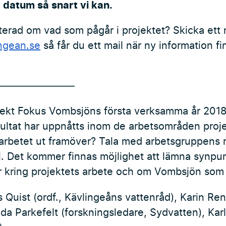
datum så snart vi kan.
terad om vad som pågår i projektet? Skicka ett ma
ngean.se
så får du ett mail när ny information fi
————————
jekt Fokus Vombsjöns första verksamma år 2018/
 resultat har uppnåtts inom de arbetsområden pro
 arbetet ut framöver? Tala med arbetsgruppens 
al. Det kommer finnas möjlighet att lämna synpu
r kring projektets arbete och om Vombsjön som 
Quist (ordf., Kävlingeåns vattenråd), Karin Ren
nda Parkefelt (forskningsledare, Sydvatten), Ka