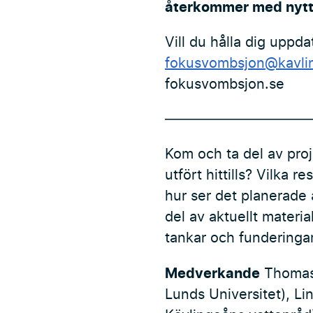
återkommer med nytt 
Vill du hålla dig uppda
fokusvombsjon@kavli
fokusvombsjon.se
——————————
Kom och ta del av pro
utfört hittills? Vilka
hur ser det planerade
del av aktuellt materi
tankar och funderinga
Medverkande
Thomas 
Lunds Universitet), Li