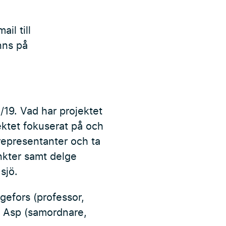
il till
nns på
19. Vad har projektet
jektet fokuserat på och
representanter och ta
nkter samt delge
sjö.
gefors (professor,
rl Asp (samordnare,