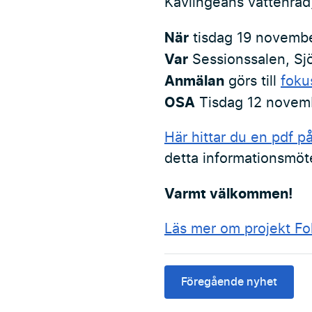
Kävlingeåns vattenråd
När
tisdag 19 novembe
Var
Sessionssalen, S
Anmälan
görs till
foku
OSA
Tisdag 12 novem
Här hittar du en pdf p
detta informationsmöt
Varmt välkommen!
Läs mer om projekt F
Föregående nyhet