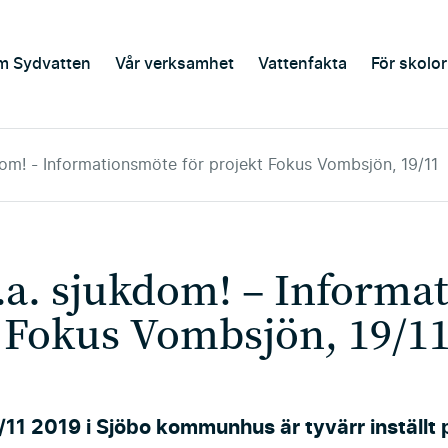
m Sydvatten
Vår verksamhet
Vattenfakta
För skolor
ukdom! - Informationsmöte för projekt Fokus Vombsjön, 19/11
.g.a. sjukdom! – Inform
t Fokus Vombsjön, 19/1
11 2019 i Sjöbo kommunhus är tyvärr inställt p