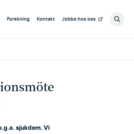
Forskning
Kontakt
Jobba hos oss
Sök
på
webbp
ationsmöte
1
.g.a. sjukdom. Vi