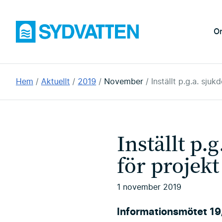
Hoppa
till
Sydvatten
O
huvudinnehållet
Du
Hem
Aktuellt
2019
November
Inställt p.g.a. sj
är
här:
Inställt p
för projek
1 november 2019
Informationsmötet 19/