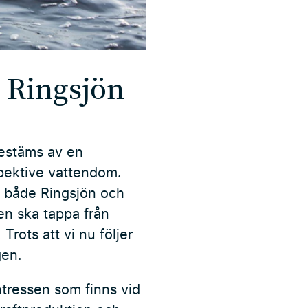
 Ringsjön
bestäms av en
spektive vattendom.
r både Ringsjön och
n ska tappa från
Trots att vi nu följer
gen.
tressen som finns vid