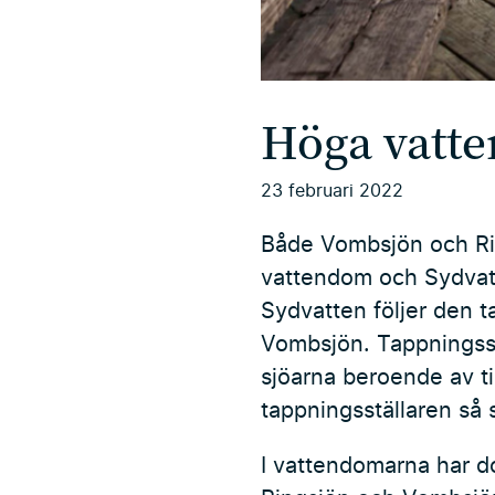
Höga vatte
23 februari 2022
Både Vombsjön och Rin
vattendom och Sydvatte
Sydvatten följer den t
Vombsjön. Tappningss
sjöarna beroende av tid
tappningsställaren så 
I vattendomarna har d