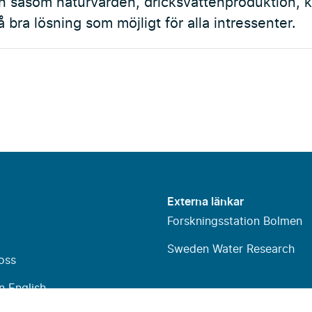
 såsom naturvärden, dricksvattenproduktion, k
så bra lösning som möjligt för alla intressenter.
Externa länkar
Forskningsstation Bolmen
Sweden Water Research
oss
n English