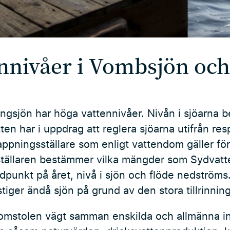
nnivåer i Vombsjön och
gsjön har höga vattennivåer. Nivån i sjöarna 
n har i uppdrag att reglera sjöarna utifrån re
appningsställare som enligt vattendom gäller fö
tällaren bestämmer vilka mängder som Sydvatte
punkt på året, nivå i sjön och flöde nedströms. 
stiger ändå sjön på grund av den stora tillrinnin
omstolen vägt samman enskilda och allmänna in