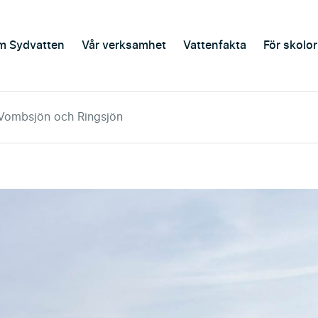
m Sydvatten
Vår verksamhet
Vattenfakta
För skolor
 Vombsjön och Ringsjön