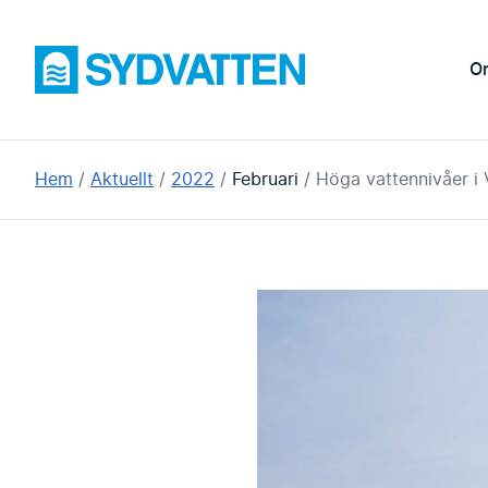
Hoppa
till
Sydvatten
O
huvudinnehållet
Du
Hem
Aktuellt
2022
Februari
Höga vattennivåer i
är
här: