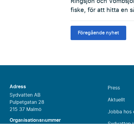
Ringsjön och Vombsjön
fiske, för att hitta en 
Föregående nyhet
Adress
Press
Sydvatten AB
Aktuellt
Pulpetgatan 28
215 37 Malmö
Jobba hos 
Organisationsnummer
Sydvatten i
556100-9837