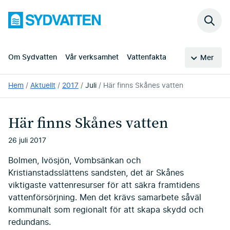
Hoppa
Sydvatten
till
Sök
huvudinnehållet
på
webb
Om Sydvatten
Vår verksamhet
Vattenfakta
Mer
Du
Hem
Aktuellt
2017
Juli
Här finns Skånes vatten
är
här:
Här finns Skånes vatten
26 juli 2017
Bolmen, Ivösjön, Vombsänkan och
Kristianstadsslättens sandsten, det är Skånes
viktigaste vattenresurser för att säkra framtidens
vattenförsörjning. Men det krävs samarbete såväl
kommunalt som regionalt för att skapa skydd och
redundans.