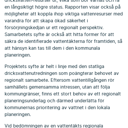
dricksvatten-resurser ut, vilka som bör värnas och få
en långsiktigt högre status. Rapporten visar också på
möjligheter att koppla ihop viktiga vattenresurser med
varandra för att skapa ökad säkerhet i
försörjningskedjan ur ett regionalt perspektiv.
Samarbetets syfte är också att hitta former för att
säkra de identifierade vattentäkterna för framtiden, så
att hänsyn kan tas till dem i den kommunala
planeringen.
Projektets syfte är helt i linje med den statliga
dricksvattenutredningen som poängterar behovet av
regionalt samarbete. Eftersom vattentillgången rör
samhällets gemensamma intressen, utan att följa
kommungränser, finns ett stort behov av ett regionalt
planeringsunderlag och därmed underlätta för
kommunernas prioritering av vattnet i den lokala
planeringen.
Vid bedömningen av en vattentäkts regionala