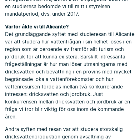
en studieresa bedömde vi till mitt i styrelsen
mandatperiod, dvs. under 2017.
Varför åkte vi till Alicante?
Det grundläggande syftet med studieresan till Alicante
var att studera hur vattenfrågan i sin helhet löses i en
region som är beroende av framför allt turism och
jordbruk för att kunna existera. Särskilt intressanta
frågeställningar är hur man löser utmaningarna med
dricks­vatten och bevattning i en provins med mycket
begränsade lokala vattenföre­komster och hur
vattenresursen fördelas mellan två konkurrerande
intressen: dricks­vatten och jordbruk. Just
konkurrensen mellan dricksvatten och jordbruk är en
fråga vi tror blir viktig för oss inom de kommande
åren.
Andra syften med resan var att studera storskalig
dricksvatten­produktion genom avsaltning av