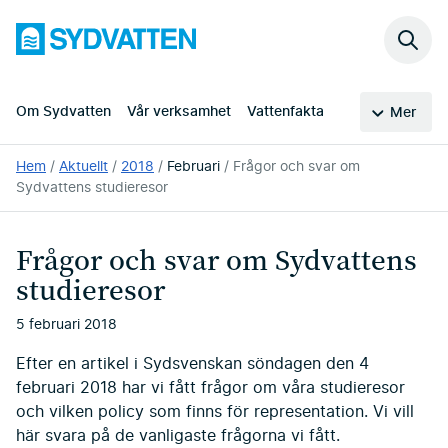
Hoppa
Sydvatten
till
Sök
huvudinnehållet
på
webb
Om Sydvatten
Vår verksamhet
Vattenfakta
Mer
Du
Hem
Aktuellt
2018
Februari
Frågor och svar om
är
Sydvattens studieresor
här:
Frågor och svar om Sydvattens
studieresor
5 februari 2018
Efter en artikel i Sydsvenskan söndagen den 4
februari 2018 har vi fått frågor om våra studieresor
och vilken policy som finns för representation. Vi vill
här svara på de vanligaste frågorna vi fått.