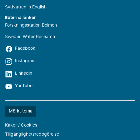
Sydvatten in English
Externa länkar
Forskningsstation Bolmen
Sweden Water Research
Facebook
Instagram
Linkedin
YouTube
Färgtemat
Mörkt tema
är
nu
Kakor / Cookies
""
Tillgänglighetsredogörelse