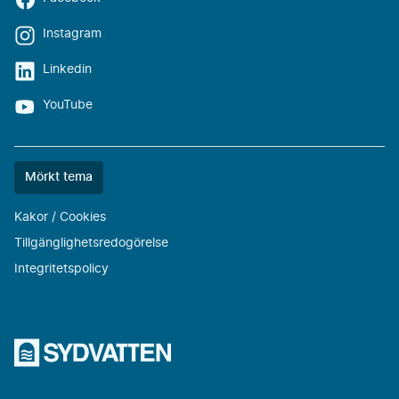
Instagram
Linkedin
YouTube
Färgtemat
Mörkt tema
är
nu
Kakor / Cookies
""
Tillgänglighetsredogörelse
Integritetspolicy