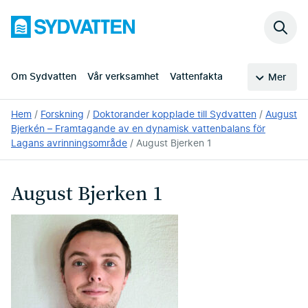
Hoppa
Sydvatten
till
Sök
huvudinnehållet
på
webb
Om Sydvatten
Vår verksamhet
Vattenfakta
Mer
Du
Hem
Forskning
Doktorander kopplade till Sydvatten
August
är
Bjerkén – Framtagande av en dynamisk vattenbalans för
här:
Lagans avrinningsområde
August Bjerken 1
August Bjerken 1