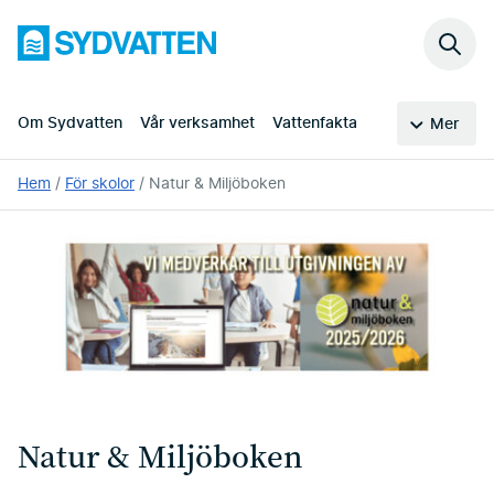
Hoppa
Sydvatten
till
Sök
huvudinnehållet
på
webb
Om Sydvatten
Vår verksamhet
Vattenfakta
Mer
Du
Hem
För skolor
Natur & Miljöboken
är
här:
Natur & Miljöboken