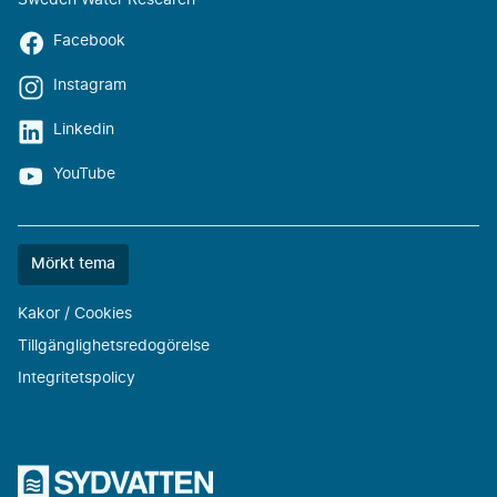
Sweden Water Research
Facebook
Instagram
Linkedin
YouTube
Färgtemat
Mörkt tema
är
nu
Kakor / Cookies
""
Tillgänglighetsredogörelse
Integritetspolicy