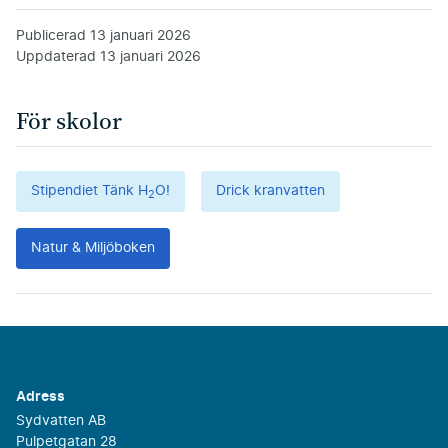
Publicerad
13 januari 2026
Uppdaterad
13 januari 2026
För skolor
Stipendiet Tänk H
O!
Drick kranvatten
2
Natur & Miljöboken
Adress
Sydvatten AB
Pulpetgatan 28