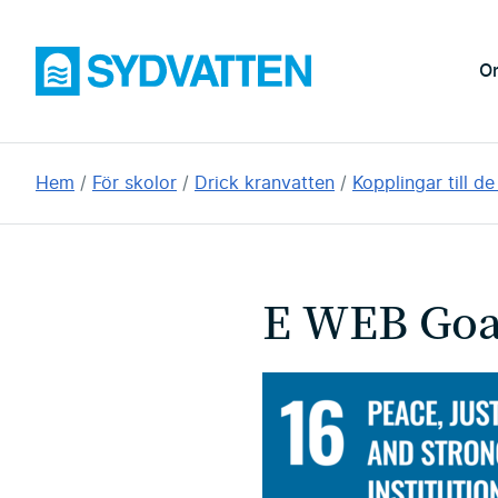
Hoppa
till
Sydvatten
O
huvudinnehållet
Du
Hem
För skolor
Drick kranvatten
Kopplingar till d
är
här:
E WEB Goa