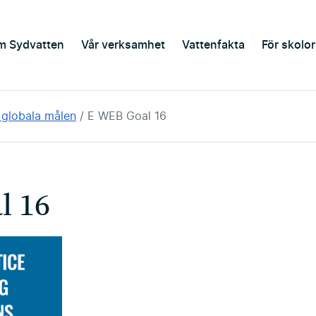
m Sydvatten
Vår verksamhet
Vattenfakta
För skolor
e globala målen
E WEB Goal 16
l 16